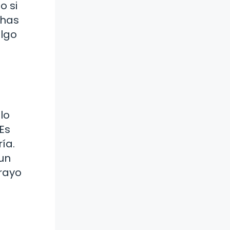
o si
 has
algo
lo
Es
ía.
un
 rayo