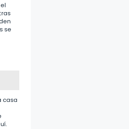
el
tras
eden
s se
a casa
e
uí.