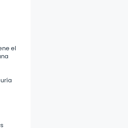
ene el
una
uría
as