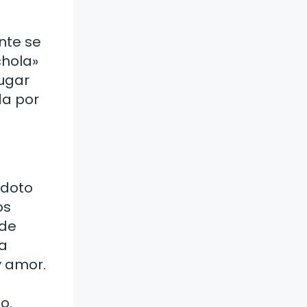
nte se
«hola»
lugar
da por
ídoto
os
 de
da
y amor.
o.