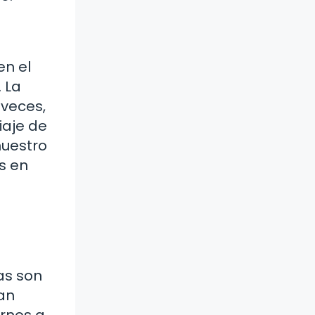
en el
 La
 veces,
iaje de
nuestro
s en
as son
an
rnos a