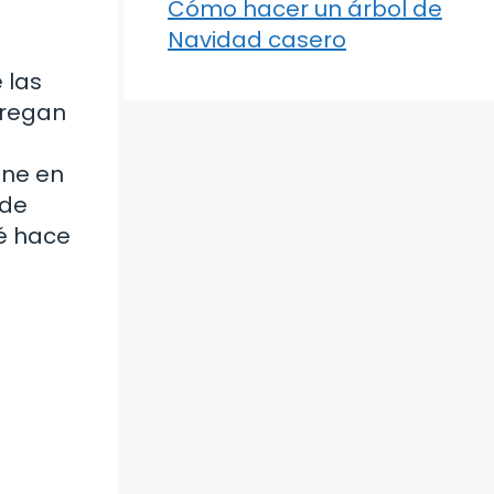
Cómo hacer un árbol de
Navidad casero
 las
gregan
une en
 de
ué hace