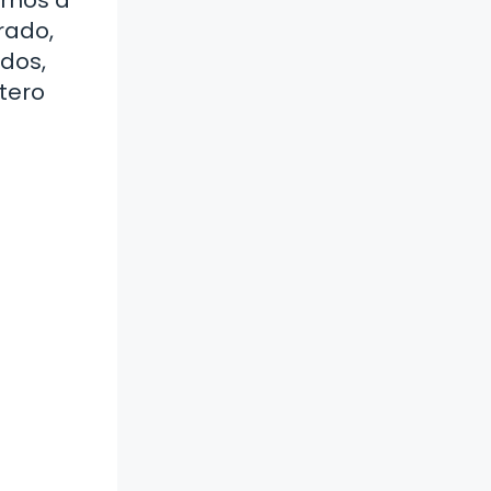
rado,
dos,
tero