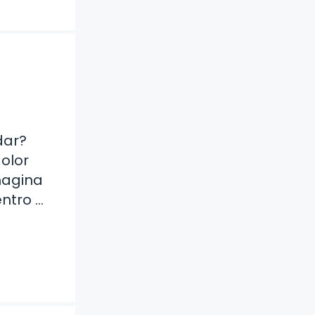
dar?
dolor
magina
ntro …