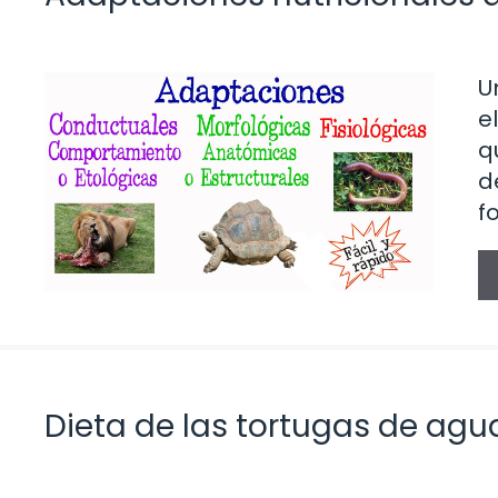
U
e
q
d
f
Dieta de las tortugas de agu