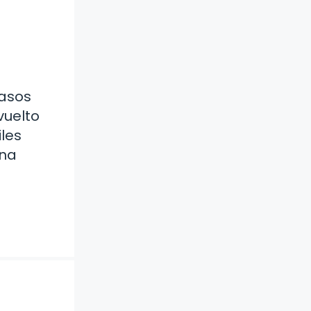
pasos
vuelto
les
una