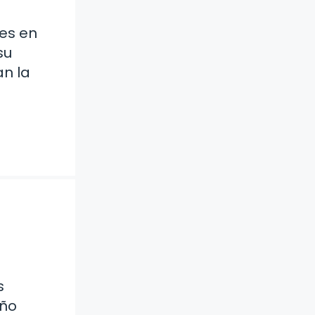
ues en
su
n la
s
eño