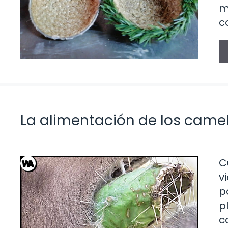
m
c
La alimentación de los camel
C
v
p
p
c