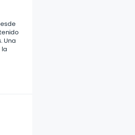
 Desde
 tenido
s. Una
 la