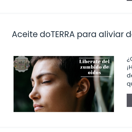
Aceite doTERRA para aliviar d
¿
¡
d
q