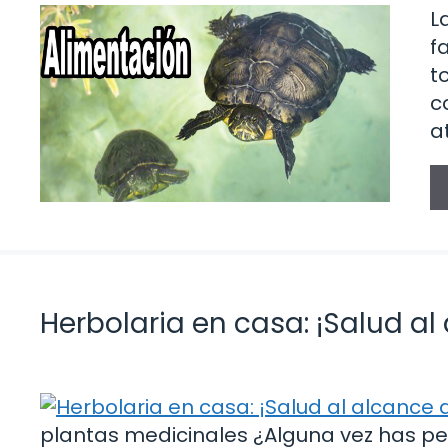
L
f
t
c
a
Herbolaria en casa: ¡Salud a
plantas medicinales ¿Alguna vez has pe