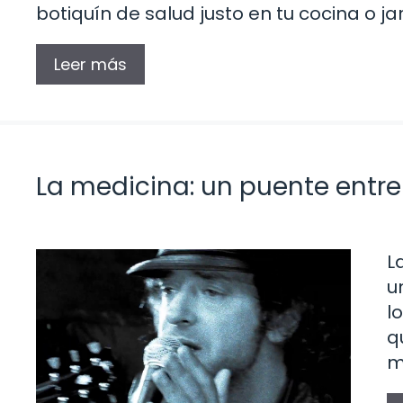
botiquín de salud justo en tu cocina o j
Leer más
La medicina: un puente entre l
L
u
l
q
m