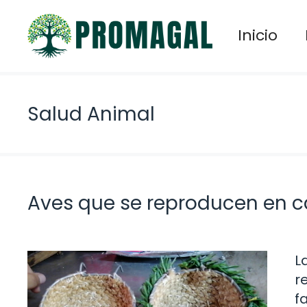
Saltar
al
Inicio
contenido
Salud Animal
Aves que se reproducen en c
L
r
f