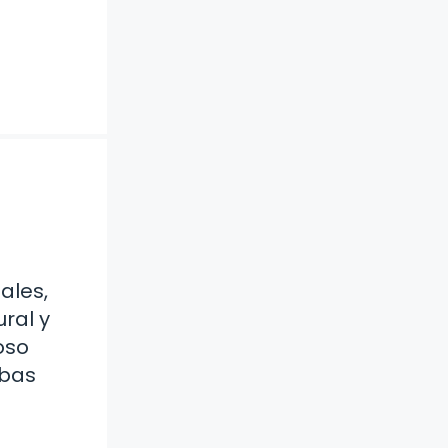
ales,
ral y
oso
rbas