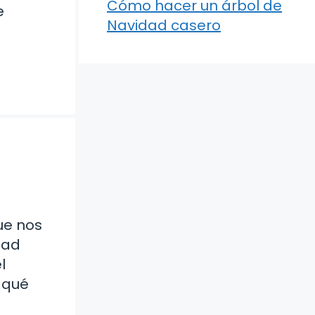
Cómo hacer un árbol de
e
Navidad casero
ue nos
dad
l
 qué