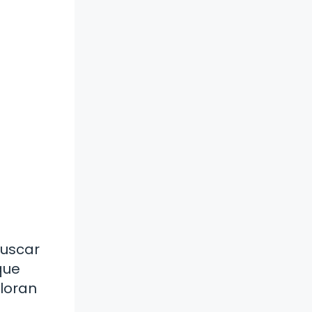
buscar
que
loran