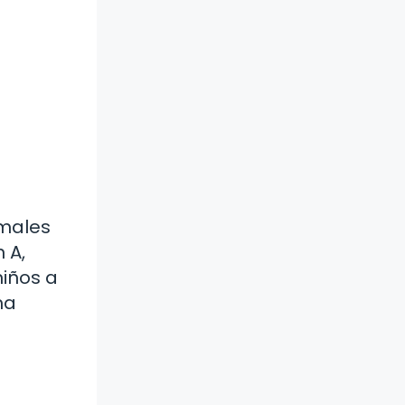
males
 A,
niños a
ma