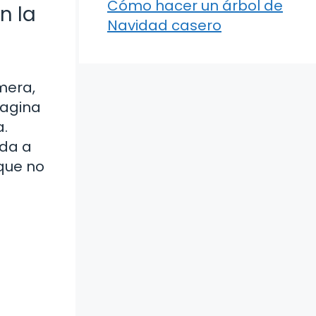
Cómo hacer un árbol de
n la
Navidad casero
mera,
magina
a.
ada a
 que no