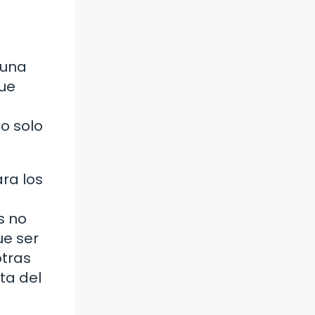
 una
que
o solo
ra los
s no
ue ser
otras
ta del