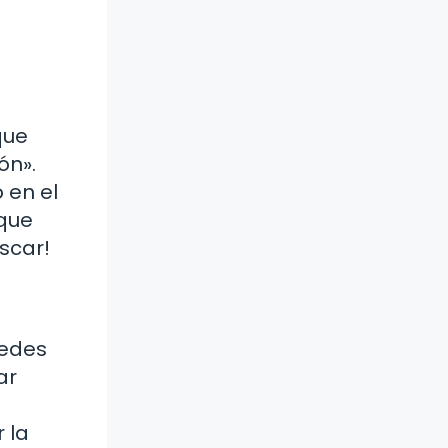
que
ón».
 en el
 que
scar!
uedes
ar
 la