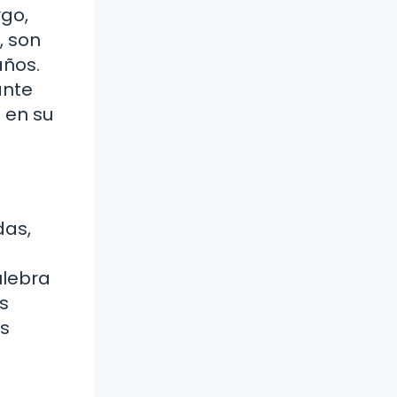
go,
, son
años.
ante
 en su
das,
ulebra
s
as