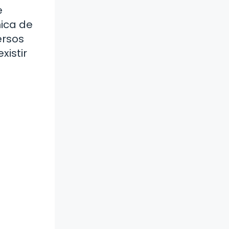
e
ica de
ersos
xistir