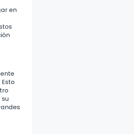
gar en
stos
ción
nente
 Esto
tro
a su
grandes