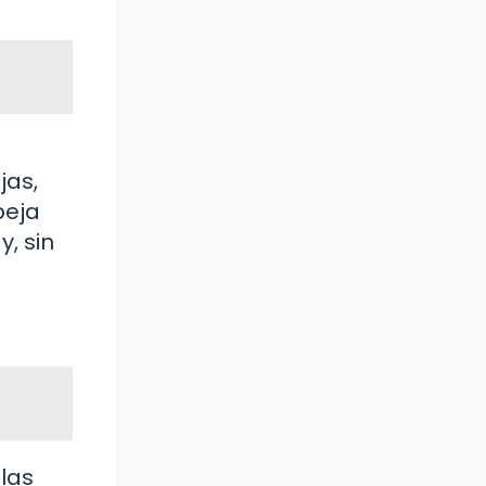
jas,
beja
y, sin
 las