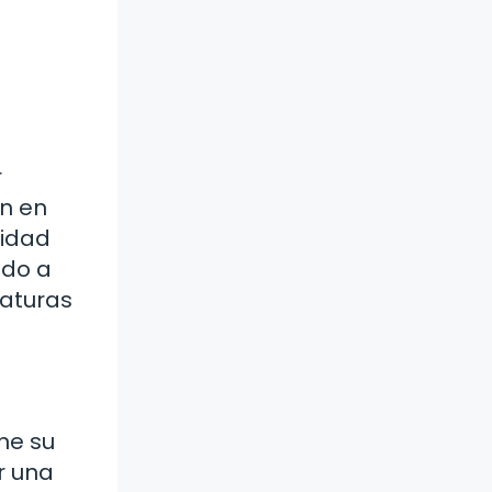
r
an en
lidad
ido a
iaturas
ne su
r una