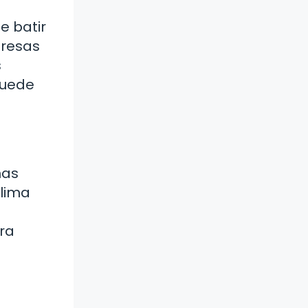
e batir
presas
s
puede
nas
clima
e
tra