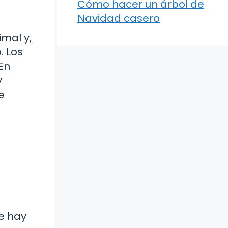
Cómo hacer un árbol de
Navidad casero
mal y,
. Los
En
y
e
e hay