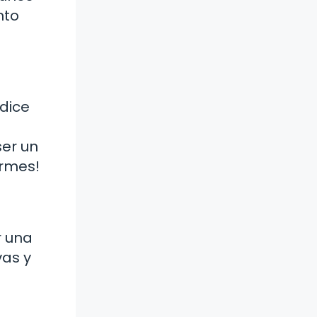
nto
 dice
ser un
ermes!
r una
vas y