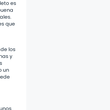
leto es
 buena
ales.
 es que
sde los
nas y
s
o un
puede
gunos