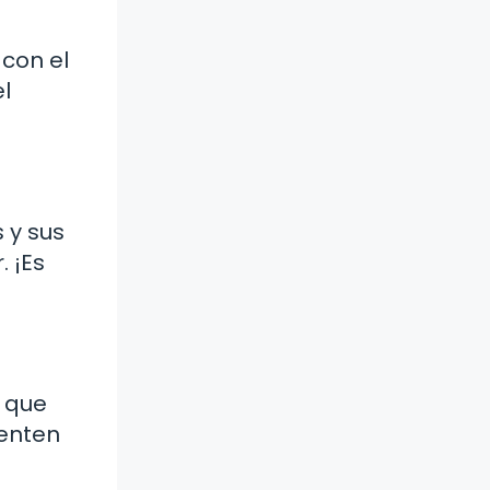
con el
l
 y sus
 ¡Es
s que
senten