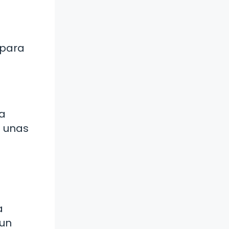
 para
ía
e unas
a
 un