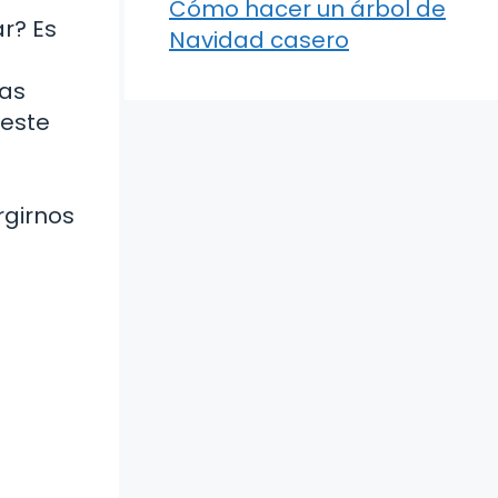
Cómo hacer un árbol de
r? Es
Navidad casero
nas
 este
rgirnos