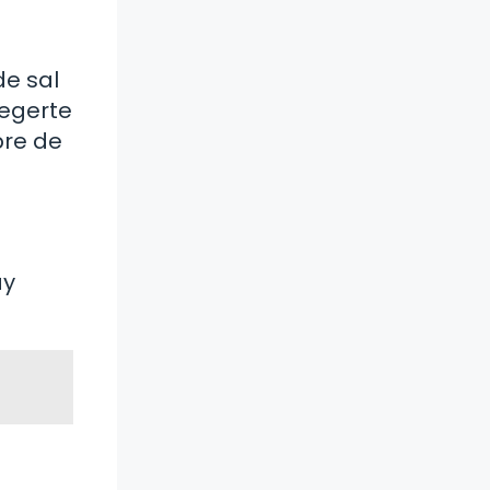
de sal
tegerte
bre de
ay