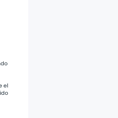
ndo
e el
uido