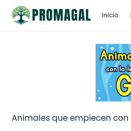
Saltar
al
Inicio
contenido
Animales que empiecen con l