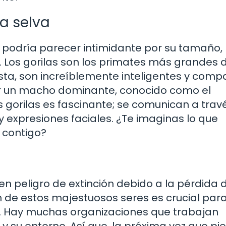
la selva
e podría parecer intimidante por su tamaño,
e. Los gorilas son los primates más grandes 
ta, son increíblemente inteligentes y compa
or un macho dominante, conocido como el
s gorilas es fascinante; se comunican a trav
y expresiones faciales. ¿Te imaginas lo que
r contigo?
n peligro de extinción debido a la pérdida 
ón de estos majestuosos seres es crucial par
a. Hay muchas organizaciones que trabajan
y su entorno. Así que, la próxima vez que pi