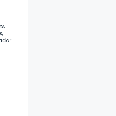
s,
s,
cador