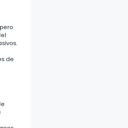
 pero
del
sivos.
és de
de
a
enses