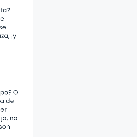
ota?
de
se
za, ¡y
rpo? O
a del
ser
ja, no
 son