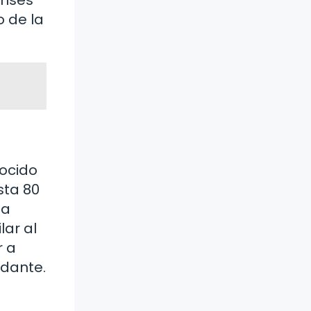
o de la
nocido
sta 80
na
lar al
r a
rdante.