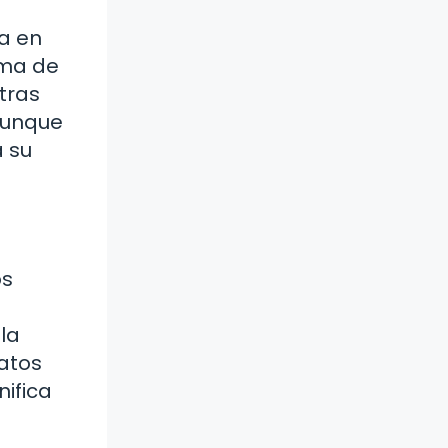
a en
ema de
tras
 aunque
a su
os
la
gatos
nifica