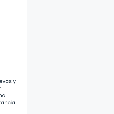
evas y
r
ño
tancia