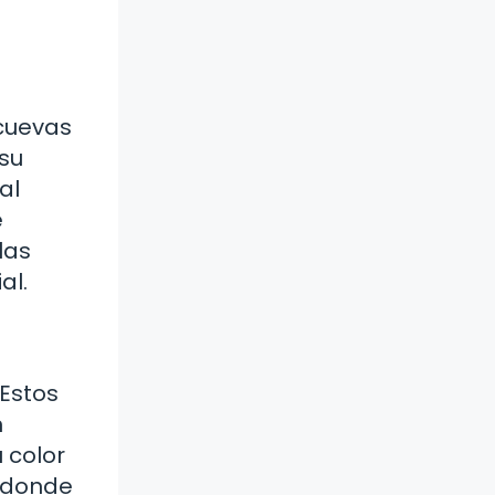
cuevas
 su
al
e
las
al.
 Estos
n
 color
o donde