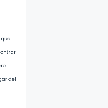
o que
contrar
ero
gar del