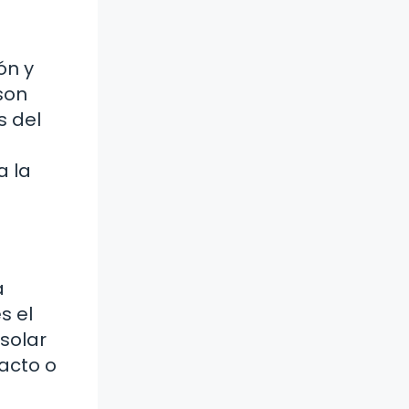
ón y
son
s del
a la
a
s el
 solar
tacto o