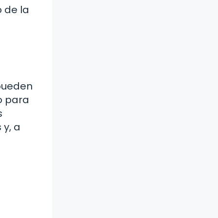
o de la
 pueden
o para
s
 y, a