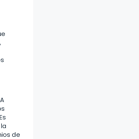
ue
,
os
 A
os
Es
 la
ios de