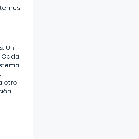
istemas
s. Un
. Cada
sistema
,
a otro
ión.