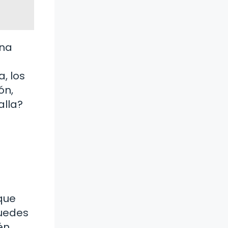
una
, los
ón,
alla?
que
puedes
én