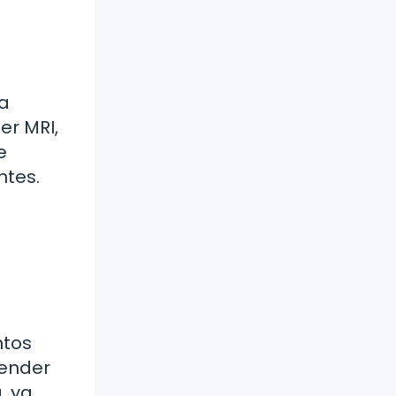
ia
er MRI,
e
ntes.
ntos
tender
, ya