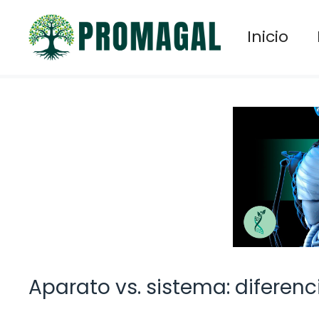
Saltar
al
Inicio
contenido
Aparato vs. sistema: diferen