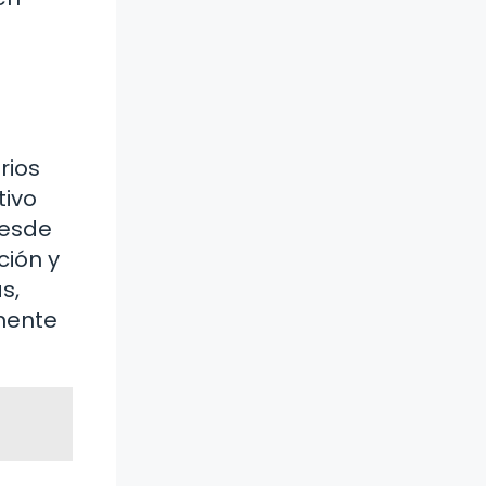
rios
tivo
desde
ción y
s,
mente