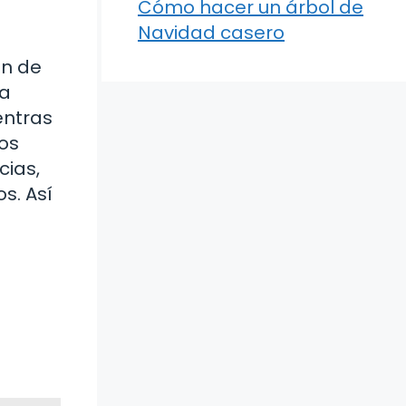
Cómo hacer un árbol de
Navidad casero
an de
la
entras
tos
cias,
s. Así