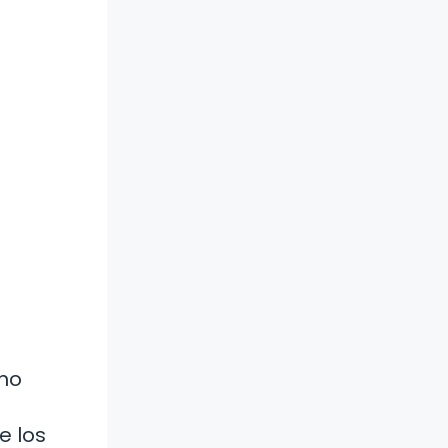
n
 no
e los