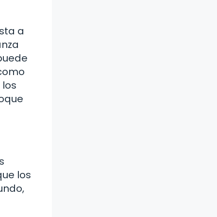
sta a
anza
 puede
(como
 los
foque
s
que los
undo,