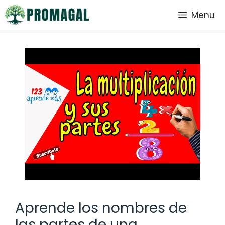
Saltar
Menu
al
contenido
Aprende los nombres de
las partes de una