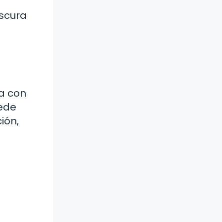
escura
a con
uede
ión,