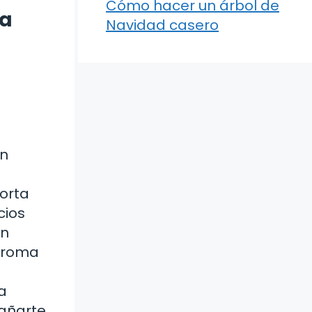
Cómo hacer un árbol de
da
Navidad casero
un
a
porta
cios
en
 aroma
a
pañarte