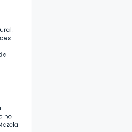
ural.
edes
 de
e
o no
 Mezcla