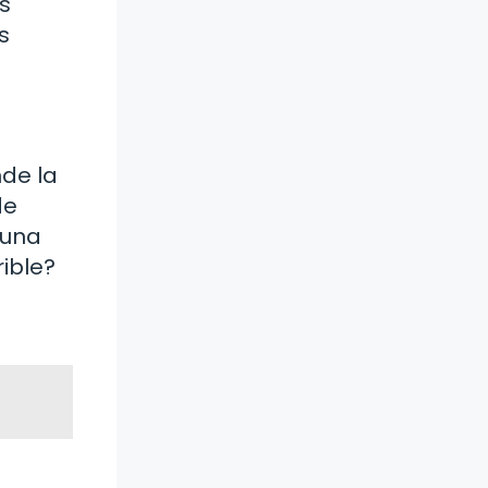
s
s
de la
de
 una
ible?