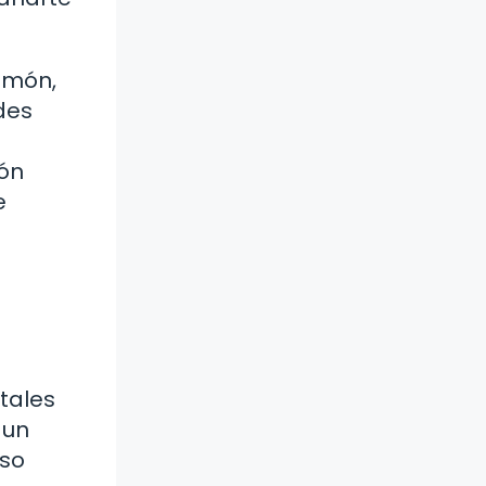
limón,
des
món
e
tales
 un
lso