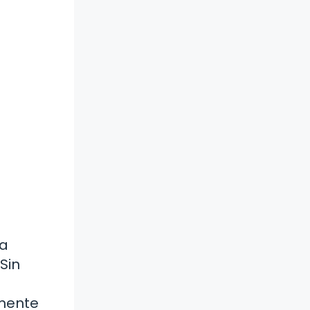
ma
Sin
emente