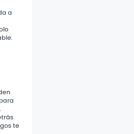
da a
olo
ble.
eden
 para
.
etrás
igos te