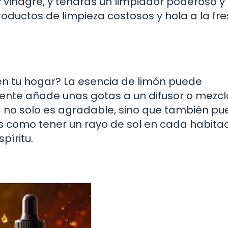
 vinagre, y tendrás un limpiador poderoso y
roductos de limpieza costosos y hola a la fr
en tu hogar? La esencia de limón puede
ente añade unas gotas a un difusor o mezcl
a no solo es agradable, sino que también p
s como tener un rayo de sol en cada habitac
píritu.