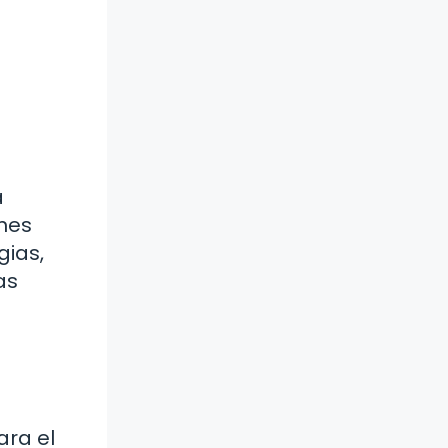
a
enes
gias,
as
ara el