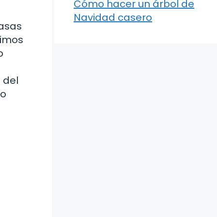
Cómo hacer un árbol de
Navidad casero
casas
timos
o
 del
lo