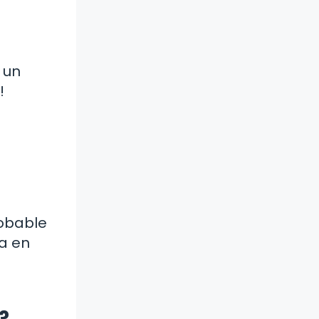
 un
!
robable
a en
?