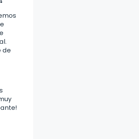
lemos
de
de
l.
e de
s
 muy
lante!