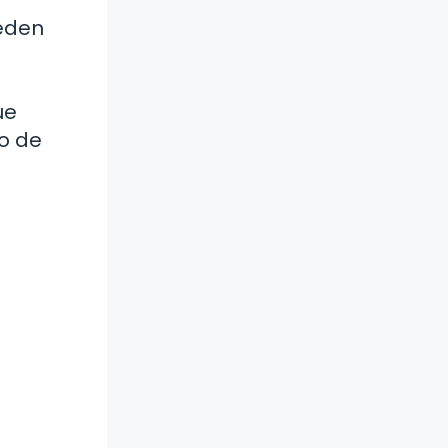
ueden
ue
co de