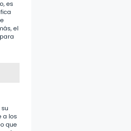
o, es
fica
Te
ás, el
 para
 su
 a los
no que