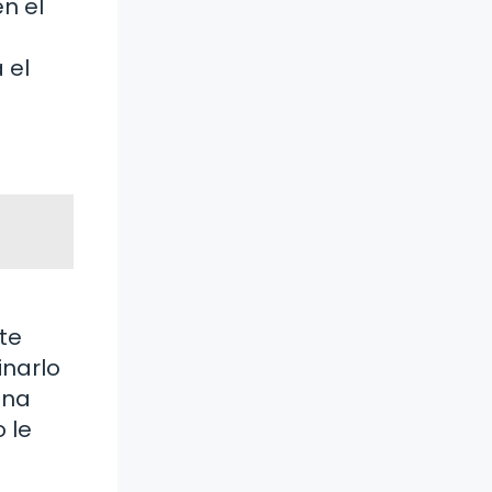
n el
 el
te
inarlo
ena
 le