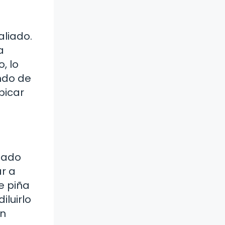
aliado.
a
, lo
ando de
picar
liado
ar a
e piña
iluirlo
un