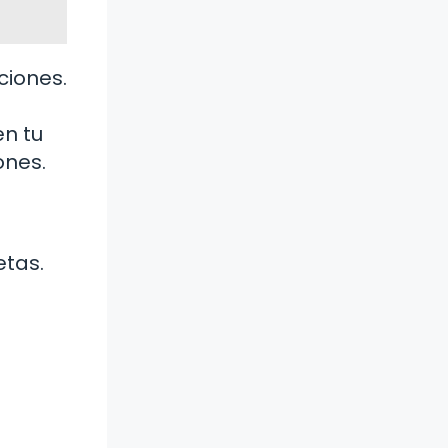
ciones.
en tu
ones.
etas.