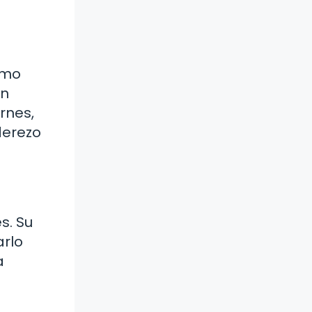
ómo
un
rnes,
derezo
s. Su
arlo
a