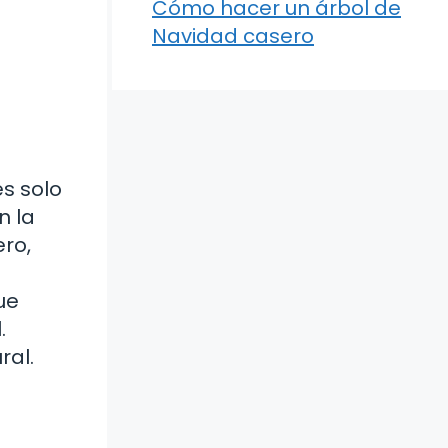
Cómo hacer un árbol de
Navidad casero
es solo
n la
ero,
ue
.
ral.