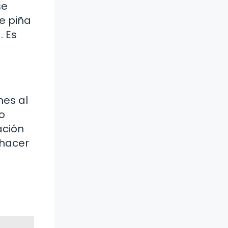
se
e piña
. Es
nes al
o
ación
 hacer