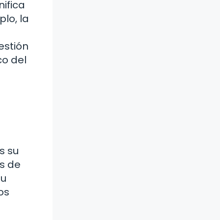
nifica
lo, la
estión
co del
s su
s de
Su
os