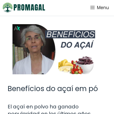
Saltar
Menu
al
contenido
Benefícios do açaí em pó
El açaí en polvo ha ganado
popularidad en los últimos años,