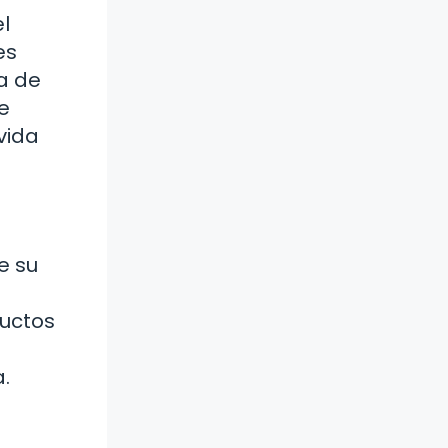
l
es
a de
e
vida
e su
ductos
.