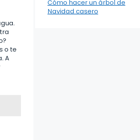
Cómo hacer un árbol de
Navidad casero
agua.
tra
o?
s o te
. A
y