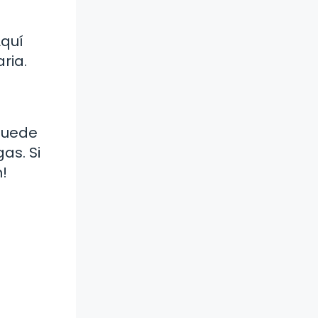
Aquí
ria.
 puede
as. Si
!