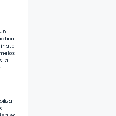
 un
mático
gínate
amelos
 la
n
ilizar
s
dea es