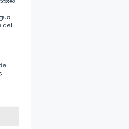
casez.
gua.
e del
de
s