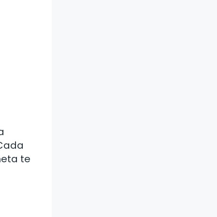
a
 Cada
neta te