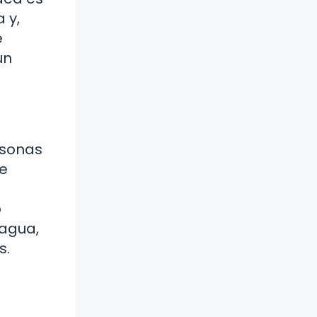
 y,
e
un
rsonas
e
o
 agua,
s.