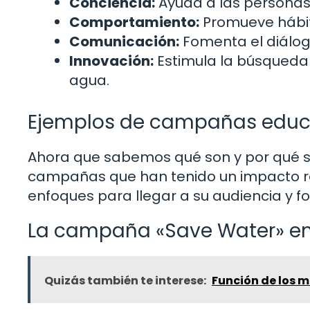
Conciencia:
Ayuda a las personas 
Comportamiento:
Promueve hábit
Comunicación:
Fomenta el diálog
Innovación:
Estimula la búsqueda d
agua.
Ejemplos de campañas educa
Ahora que sabemos qué son y por qué 
campañas que han tenido un impacto rea
enfoques para llegar a su audiencia y f
La campaña «Save Water» en
Quizás también te interese:
Función de los m