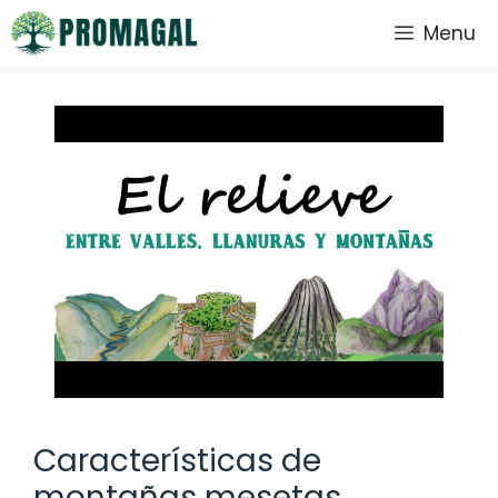
Saltar
Menu
al
contenido
Características de
montañas mesetas