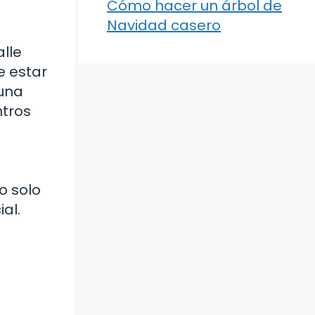
Cómo hacer un árbol de
Navidad casero
alle
e estar
guna
ntros
o solo
al.