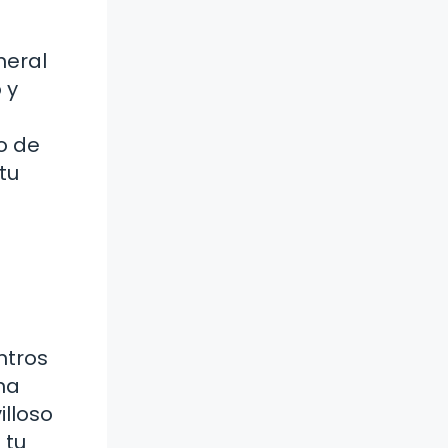
neral
 y
o de
tu
ntros
na
illoso
 tu