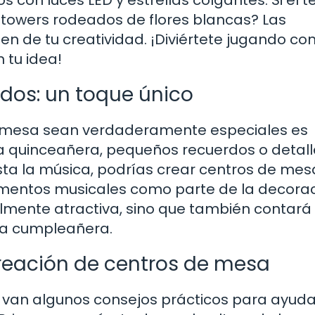
l towers rodeados de flores blancas? Las
den de tu creatividad. ¡Diviértete jugando co
 tu idea!
dos: un toque único
e mesa sean verdaderamente especiales es
e la quinceañera, pequeños recuerdos o detal
gusta la música, podrías crear centros de me
umentos musicales como parte de la decorac
almente atractiva, sino que también contará
 la cumpleañera.
creación de centros de mesa
í van algunos consejos prácticos para ayuda