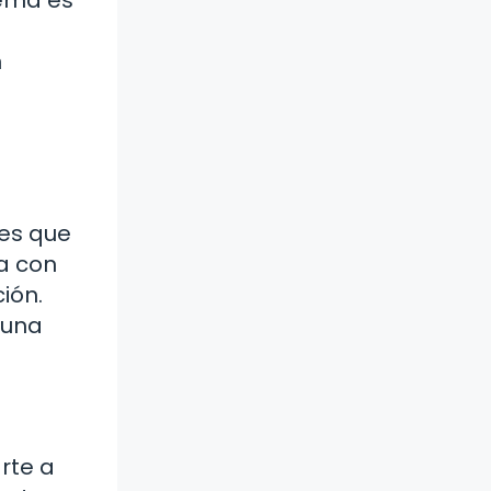
n
les que
sa con
ión.
 una
rte a