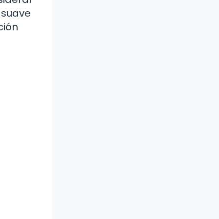
n suave
ción