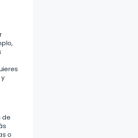
r
plo,
s
uieres
 y
s de
ás
as o