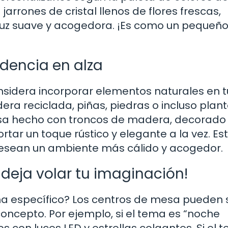
rrones de cristal llenos de flores frescas,
uz suave y acogedora. ¡Es como un pequeño
dencia en alza
nsidera incorporar elementos naturales en t
era reciclada, piñas, piedras o incluso plan
esa hecho con troncos de madera, decorado
tar un toque rústico y elegante a la vez. Es
desean un ambiente más cálido y acogedor.
deja volar tu imaginación!
ema específico? Los centros de mesa pueden 
oncepto. Por ejemplo, si el tema es “noche
s con luces LED y estrellas colgantes. Si el 