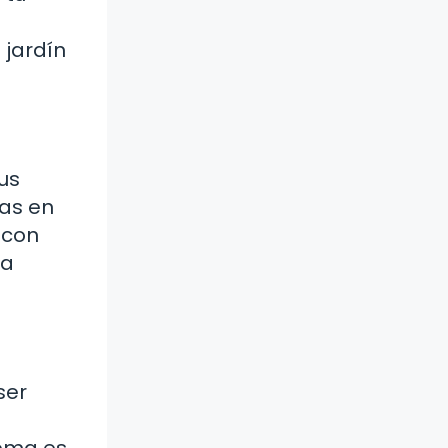
 jardín
us
tas en
 con
ta
ser
tema es