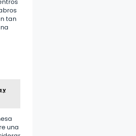
entros
labros
an tan
una
a y
mesa
re una
siderar