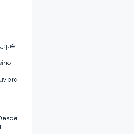
n
 ¿qué
sino
tuviera
 Desde
a