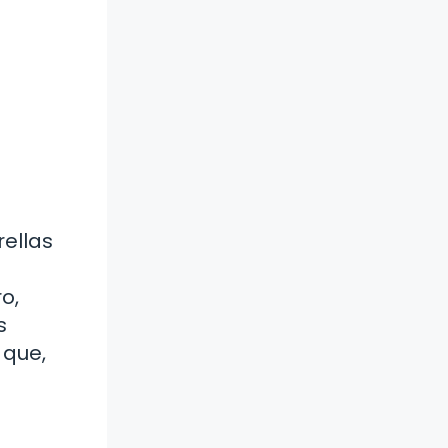
rellas
o,
s
 que,