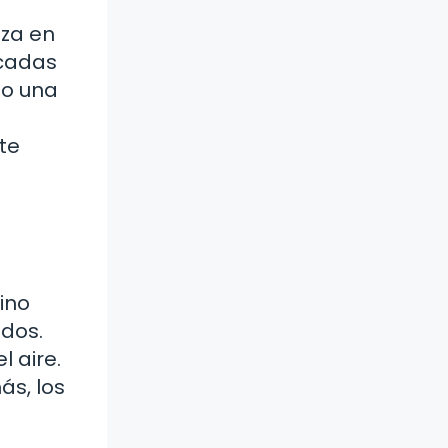
eza en
icadas
mo una
te
ino
idos.
 aire.
s, los