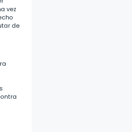
er
na vez
hecho
utar de
ra
s
contra