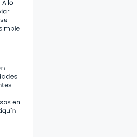
 A lo
viar
 se
simple
én
edades
ntes
osos en
tiquín