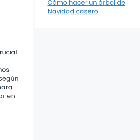
Cómo hacer un árbol de
Navidad casero
rucial
 nos
 según
para
ar en