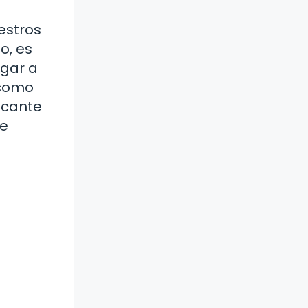
estros
o, es
egar a
 como
escante
le