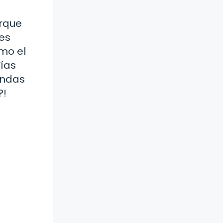
arque
es
omo el
bías
undas
?!