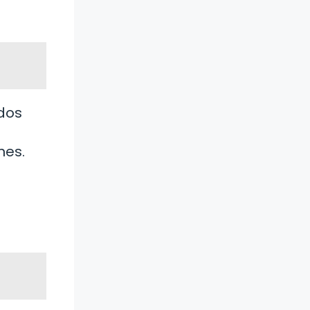
dos
nes.