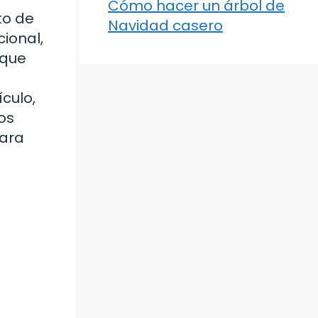
Cómo hacer un árbol de
to de
Navidad casero
ional,
 que
culo,
os
para