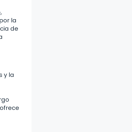
,
por la
ncia de
a
 y la
argo
 ofrece