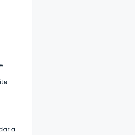
e
ite
udar a