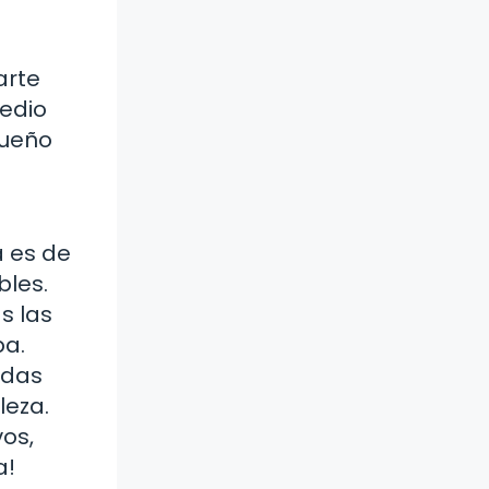
arte
medio
queño
 es de
bles.
s las
pa.
adas
leza.
os,
a!