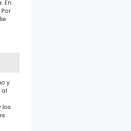
. En
 Por
die
mo y
 al
 los
es