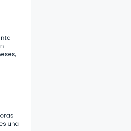
ante
un
meses,
horas
 es una