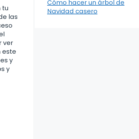
Cómo hacer un árbol de
 tu
Navidad casero
de las
oceso
el
r ver
 este
les y
s y