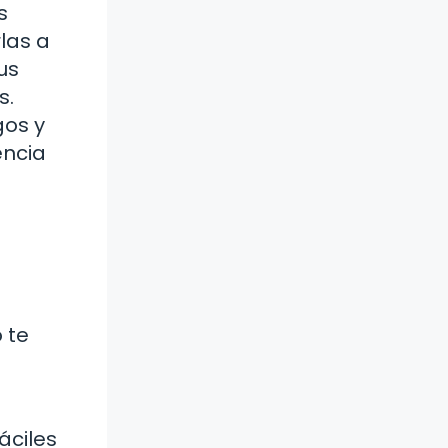
s
las a
us
s.
gos y
encia
 te
áciles