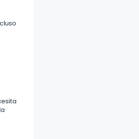
cluso
a
cesita
la