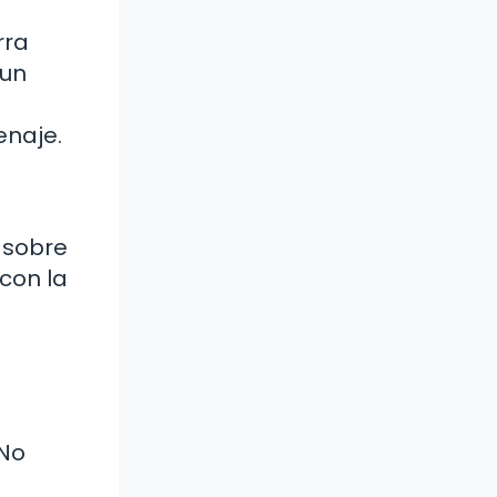
rra
 un
enaje.
a sobre
 con la
e
 No