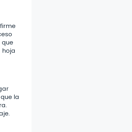
 firme
ceso
e que
a hoja
gar
 que la
ra.
aje.