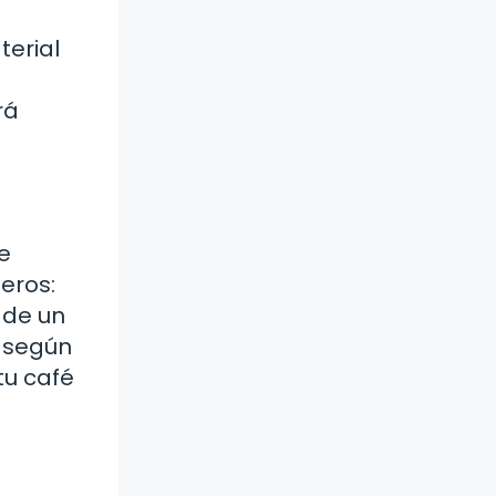
terial
a
rá
e
teros:
 de un
o según
tu café