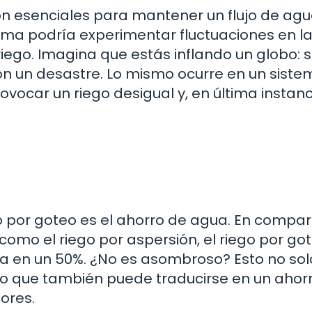
on esenciales para mantener un flujo de ag
stema podría experimentar fluctuaciones en l
riego. Imagina que estás inflando un globo: s
on un desastre. Lo mismo ocurre en un sist
vocar un riego desigual y, en última instanc
go por goteo es el ahorro de agua. En compa
como el riego por aspersión, el riego por go
a en un 50%. ¿No es asombroso? Esto no sol
no que también puede traducirse en un ahor
tores.