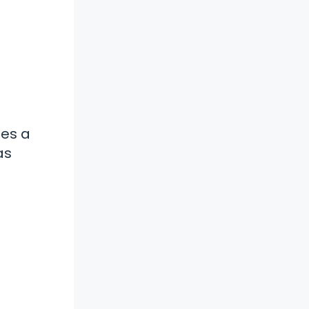
tes a
as