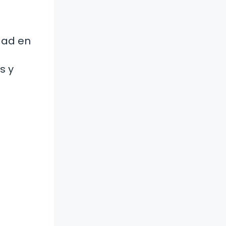
dad en
s y