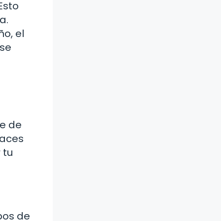
Esto
a.
o, el
 se
te de
haces
 tu
pos de