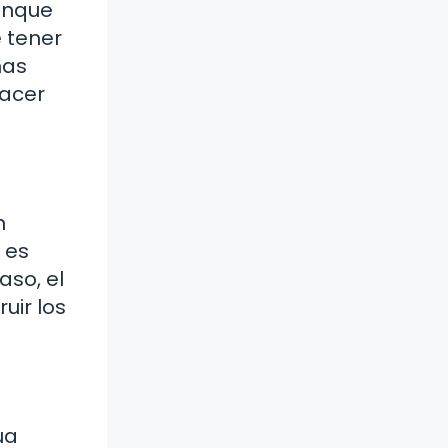
tanque
e tener
has
hacer
n
 es
aso, el
uir los
ua