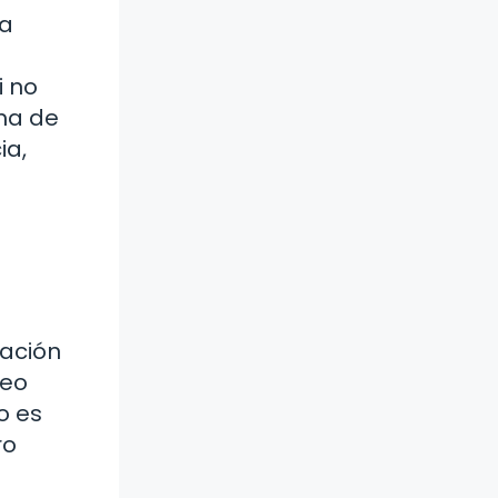
ua
a
i no
ema de
ia,
ración
teo
o es
ro