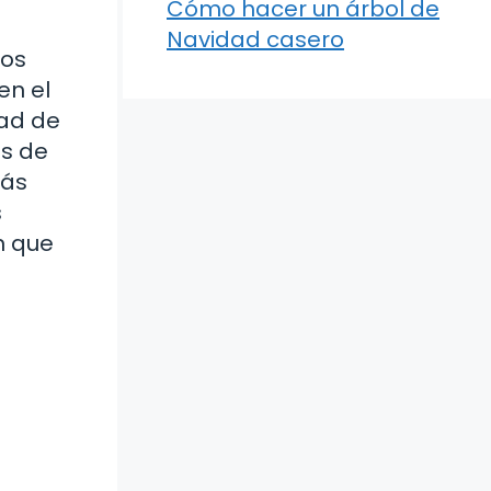
Cómo hacer un árbol de
Navidad casero
dos
en el
dad de
os de
más
s
n que