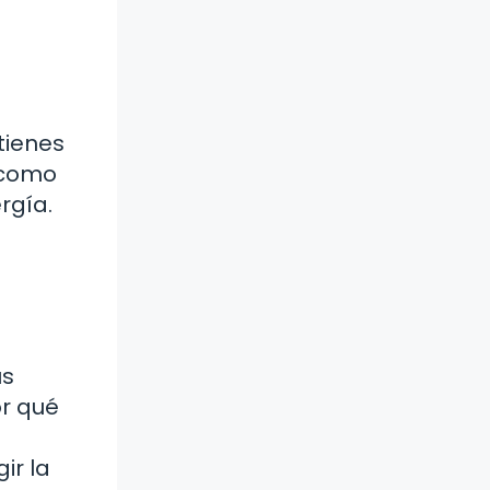
tienes
e como
rgía.
us
or qué
ir la