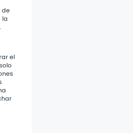
e de
 la
.
rar el
solo
iones
s
na
char