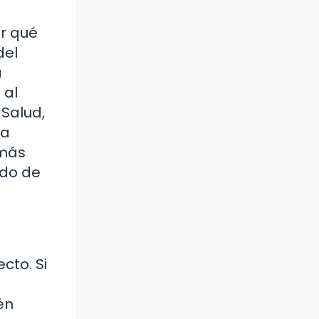
r qué
del
a
 al
 Salud,
la
 más
ndo de
cto. Si
én