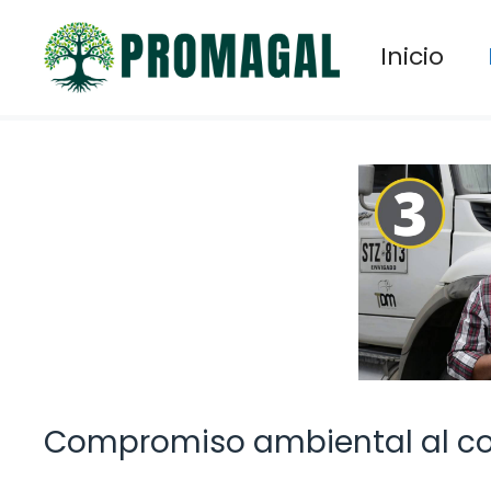
Saltar
al
Inicio
contenido
Compromiso ambiental al co