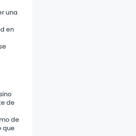
er una
ad en
se
sino
te de
umo de
o que