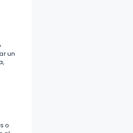
o
ar un
a,
s o