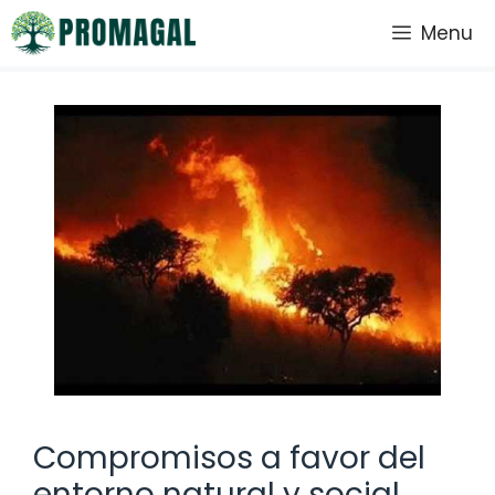
Saltar
Menu
al
contenido
Compromisos a favor del
entorno natural y social