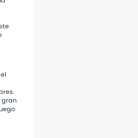
na
ste
o
el
ores.
a gran
juego