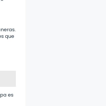
.
aneras.
es que
epa es