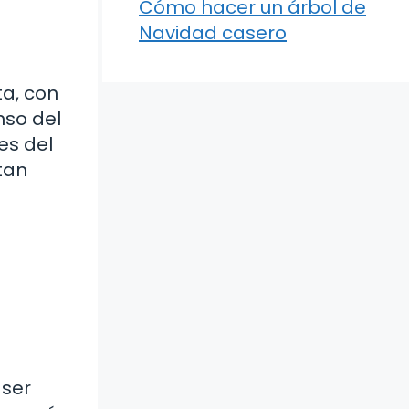
Cómo hacer un árbol de
Navidad casero
ta, con
nso del
es del
tan
 ser