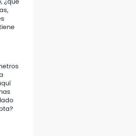
o, ¿qué
as,
es
tiene
metros
 a
aquí
unas
llado
apta?