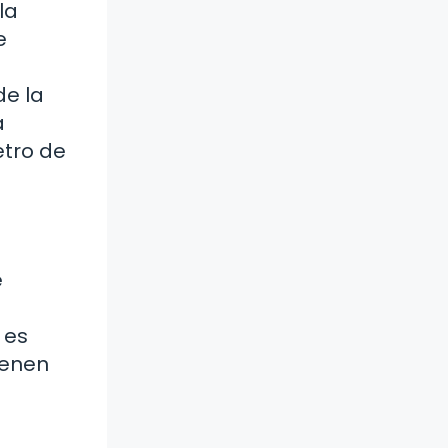
la
e
de la
a
etro de
e
 es
ienen