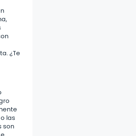
un
ma,
s
son
ta. ¿Te
o
gro
emente
o las
s son
de