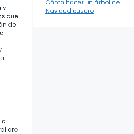
Cómo hacer un árbol de
 y
Navidad casero
los que
tón de
ta
y
o!
la
refiere