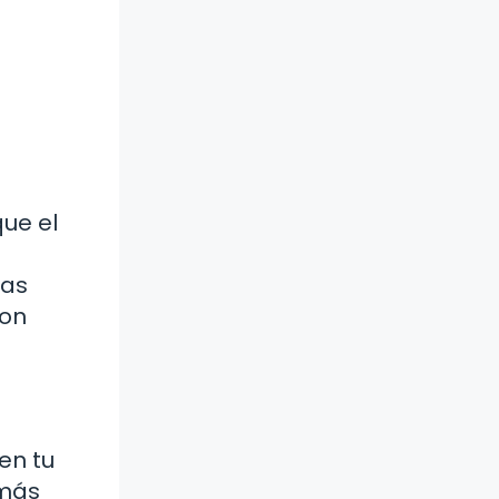
ue el
gas
con
en tu
 más