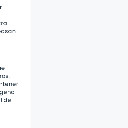
r
y
tra
 pasan
ue
ros.
antener
xígeno
l de