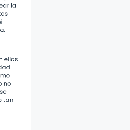
ear la
tos
i
a.
 ellas
idad
como
o no
 se
o tan