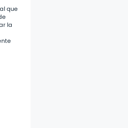
tal que
de
ar la
ente