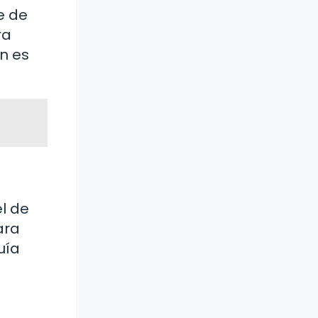
e de
ra
n es
el de
ara
uía