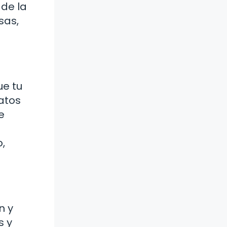
 de la
sas,
ue tu
atos
e
,
n y
s y