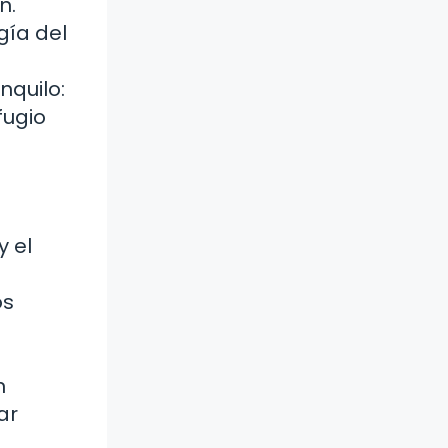
n.
gía del
nquilo:
fugio
y el
os
n
ar