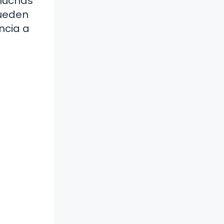
 muchas
pueden
ncia a