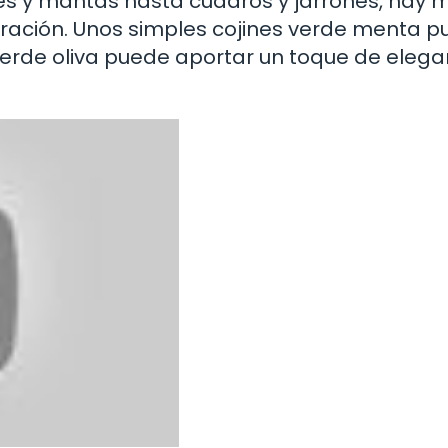
nes y mantas hasta cuadros y jarrones, hay
coración. Unos simples cojines verde menta 
 verde oliva puede aportar un toque de elega