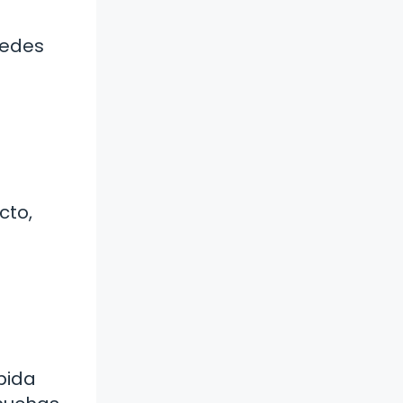
uedes
cto,
ápida