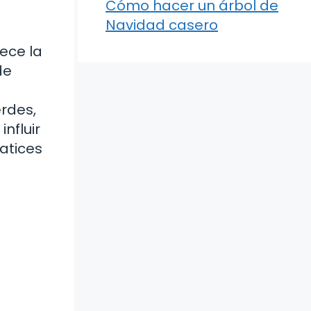
Cómo hacer un árbol de
Navidad casero
ece la
de
rdes,
nfluir
matices