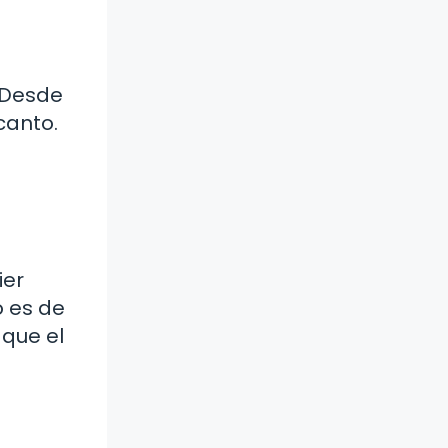
. Desde
canto.
ier
o es de
 que el