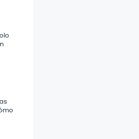
olo
un
las
¿cómo