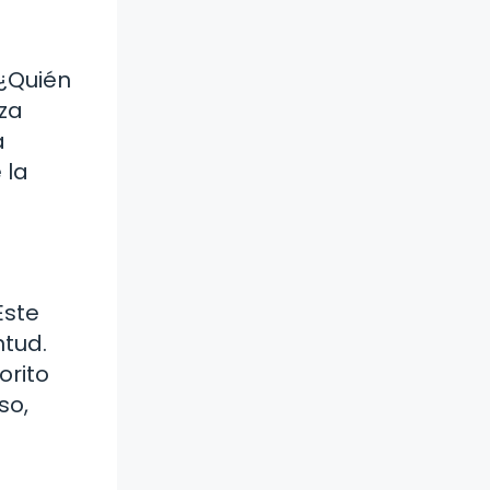
 ¿Quién
za
a
 la
Este
ntud.
orito
so,