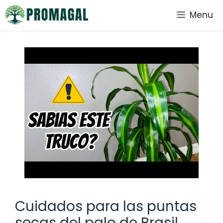
Saltar
Menu
al
contenido
Cuidados para las puntas
secas del palo de Brasil