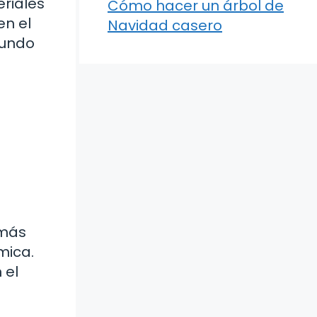
eriales
Cómo hacer un árbol de
en el
Navidad casero
mundo
 más
mica.
 el