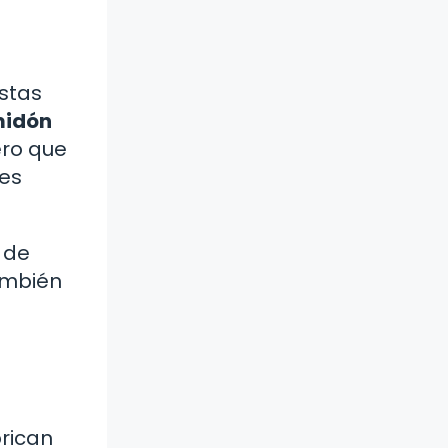
stas
midón
ero que
es
n de
ambién
brican