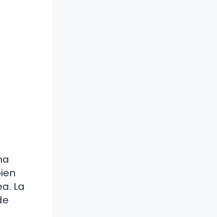
na
bien
a. La
de