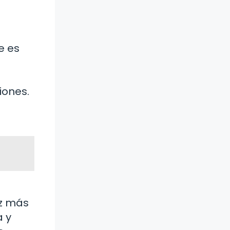
e es
iones.
ez más
a y