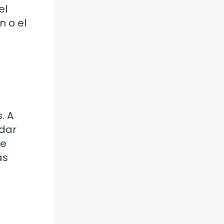
el
n o el
. A
rdar
de
as