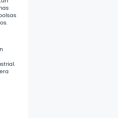
tan
chas
bolsas
os.
in
trial.
nera