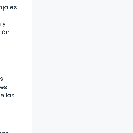
aja es
 y
ción
as
les
e las