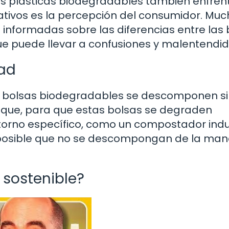
sas plásticas biodegradables también enfren
icativos es la percepción del consumidor. Mu
nformadas sobre las diferencias entre las 
que puede llevar a confusiones y malentendid
dad
as bolsas biodegradables se descomponen s
s que, para que estas bolsas se degraden
rno específico, como un compostador indus
es posible que no se descompongan de la ma
 sostenible?