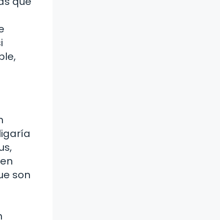
tas que
e
i
ble,
n
ligaría
us,
 en
ue son
n