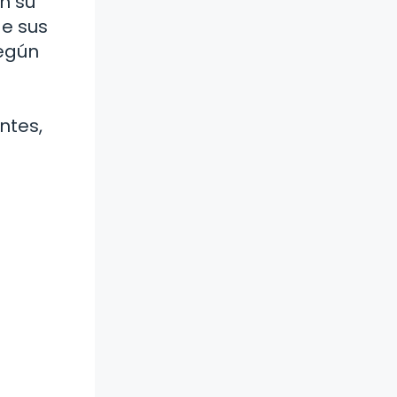
en su
de sus
según
ntes,