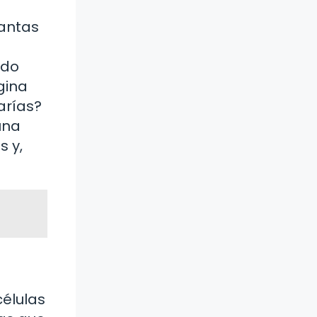
lantas
ado
gina
arías?
una
s y,
células