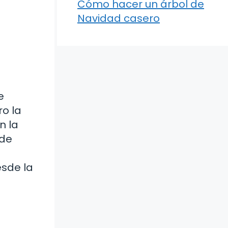
Cómo hacer un árbol de
Navidad casero
e
ro la
n la
ede
esde la