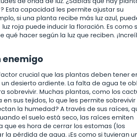
tudes de onda de luz. ¿Sabías que hay plan
ja? Esta capacidad les permite ajustar su
plo, si una planta recibe más luz azul, pued
luz roja puede inducir la floración. Es como s
 qué hacer según la luz que reciben. ¡Increí
n enemigo
factor crucial que las plantas deben tener e
n desierto ardiente. La falta de agua te ob
ra sobrevivir. Muchas plantas, como los cact
 sus tejidos, lo que les permite sobrevivir
ctan la humedad? A través de sus raíces, q
ando el suelo está seco, las raíces emiten
a que es hora de cerrar los estomas (los
r la pérdida de agua. ¡Es como si tuvieran u