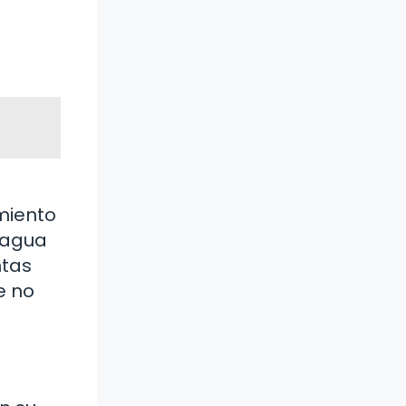
miento
 agua
ntas
e no