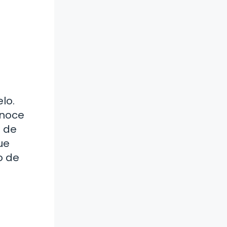
lo.
onoce
o de
ue
o de
s