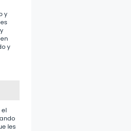
o y
tes
 y
len
do y
 el
rando
ue les