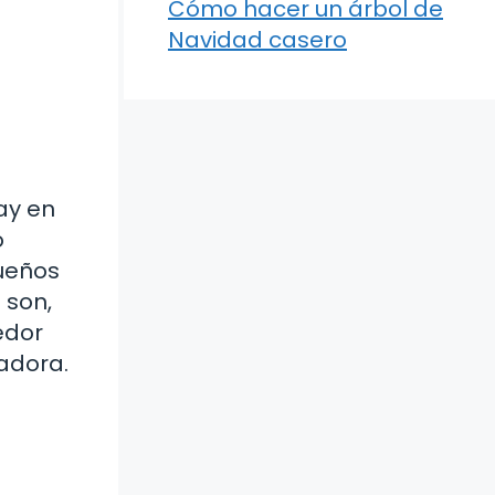
Cómo hacer un árbol de
Navidad casero
ay en
o
ueños
 son,
edor
madora.