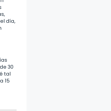
én
s
s,
el día,
n
ías
de 30
é tal
a 15