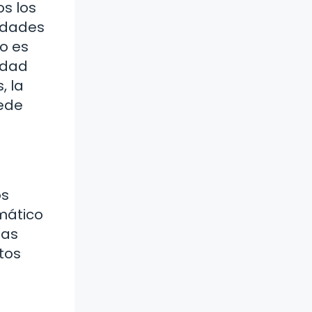
s los
didades
o es
idad
, la
uede
os
imático
has
tos