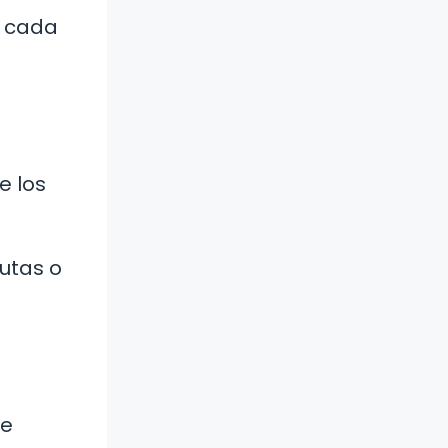
i cada
e los
rutas o
se