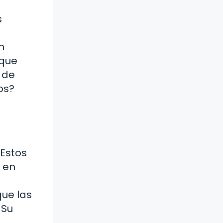
s
n
 que
 de
os?
 Estos
 en
que las
 Su