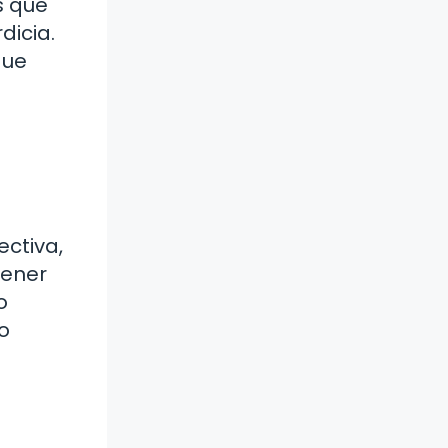
s que
dicia.
que
ctiva,
tener
o
o