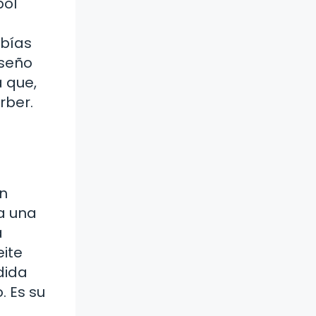
bol
abías
iseño
a que,
rber.
en
a una
a
eite
dida
. Es su