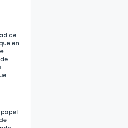
dad de
rque en
te
 de
u
que
 papel
 de
ando