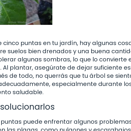
 cinco puntas en tu jardín, hay algunas cos
iere suelos bien drenados y una buena canti
olerar algunas sombras, lo que lo convierte 
. Al plantar, asegúrate de dejar suficiente e
és de todo, no querrás que tu árbol se sient
 adecuadamente, especialmente durante lo
nto saludable.
olucionarlos
o puntas puede enfrentar algunos problemas
 las plagas, como pulgones y escarabajos