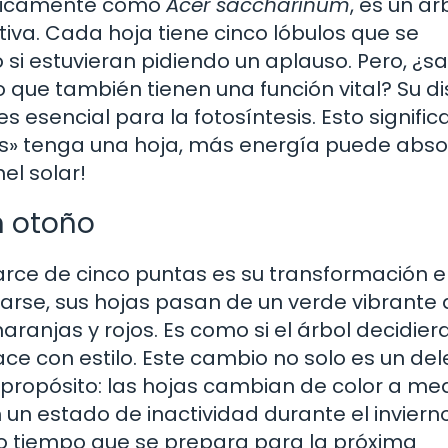
tíficamente como
Acer saccharinum
, es un ár
tiva. Cada hoja tiene cinco lóbulos que se
si estuvieran pidiendo un aplauso. Pero, ¿s
o que también tienen una función vital? Su d
s esencial para la fotosíntesis. Esto signific
s» tenga una hoja, más energía puede abso
el solar!
n otoño
arce de cinco puntas es su transformación 
arse, sus hojas pasan de un verde vibrante 
naranjas y rojos. Es como si el árbol decidier
ace con estilo. Este cambio no solo es un del
n propósito: las hojas cambian de color a me
un estado de inactividad durante el invierno
mo tiempo que se prepara para la próxima