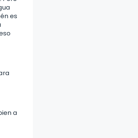
agua
ién es
u
ceso
ara
bien a