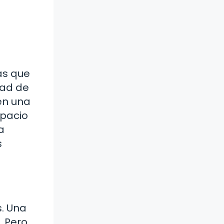
as que
dad de
en una
spacio
a
s
. Una
. Pero