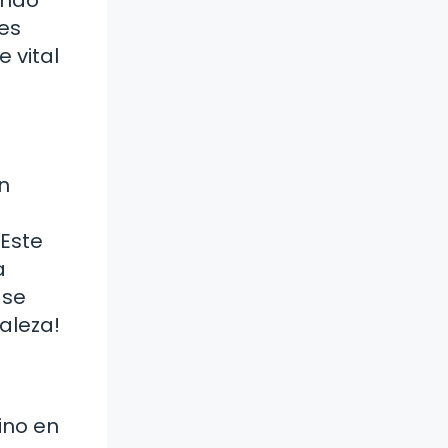
res
 vital
En
 Este
a
 se
aleza!
ino en