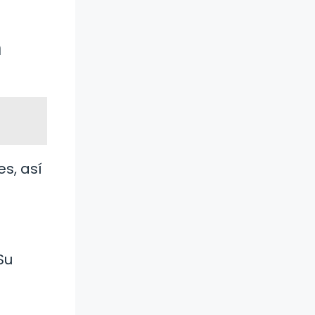
n
es, así
Su