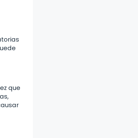
torias
 puede
vez que
as,
causar