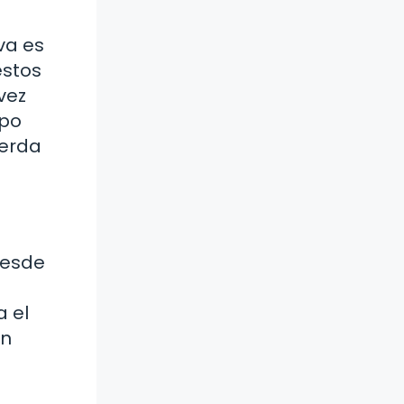
va es
estos
vez
ipo
uerda
Desde
a el
an