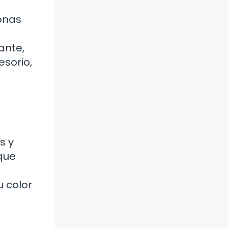
onas
ante,
esorio,
s y
que
u color