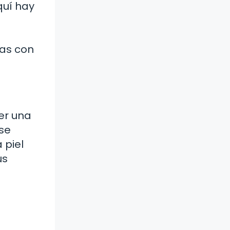
quí hay
n
cas con
cer una
 se
 piel
us