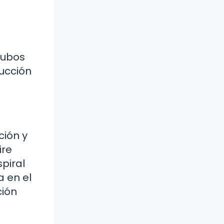
tubos
rucción
ción y
ire
spiral
a en el
ción