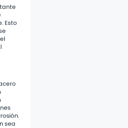
stante
e
. Esto
 se
el
l
 acero
n
n
ones
rosión.
ón sea