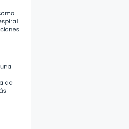
 como
espiral
aciones
 una
ía de
más