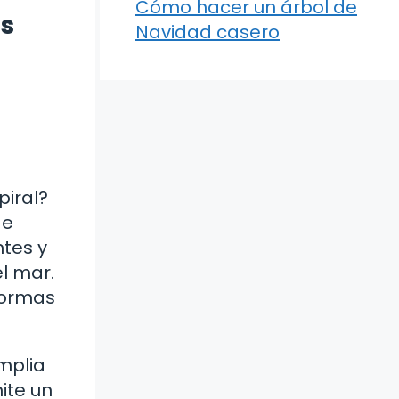
Cómo hacer un árbol de
os
Navidad casero
piral?
de
ntes y
l mar.
 formas
amplia
ite un