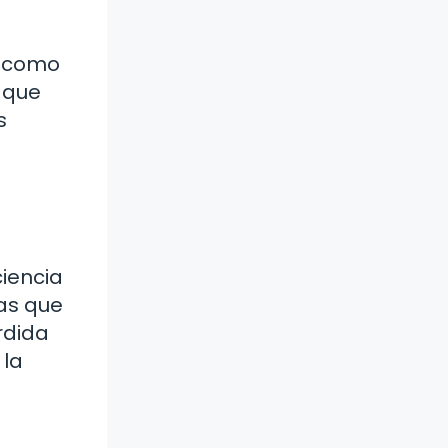
, como
e que
s
ciencia
zas que
rdida
 la