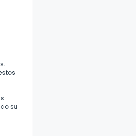
s.
estos
as
ndo su