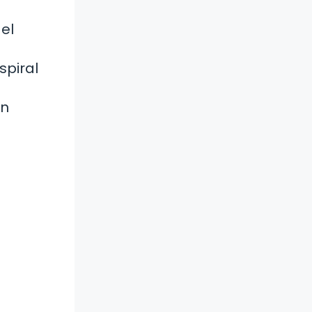
 el
spiral
un