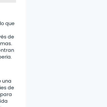
lo que
e
vés de
emas.
entran
eria.
e una
ies de
 para
aída