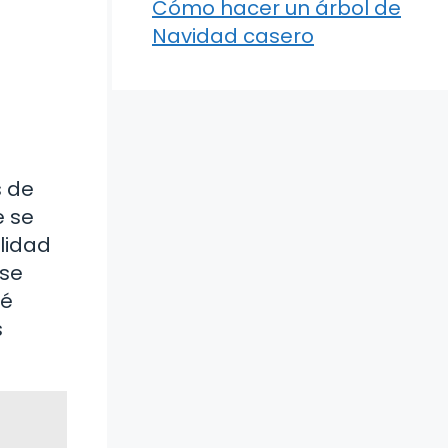
Cómo hacer un árbol de
Navidad casero
s de
e se
alidad
 se
ué
s