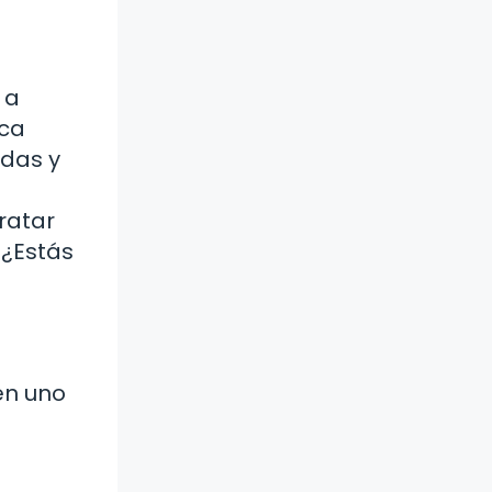
 a
oca
idas y
ratar
 ¿Estás
en uno