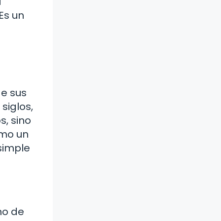
a
Es un
e sus
siglos,
s, sino
ómo un
 simple
Uno de