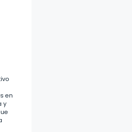
tivo
es en
a y
que
a