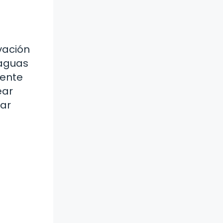
vación
 aguas
iente
ear
gar