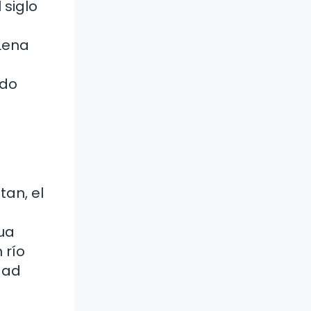
 siglo
 Lena
ido
tan, el
ua
 río
dad