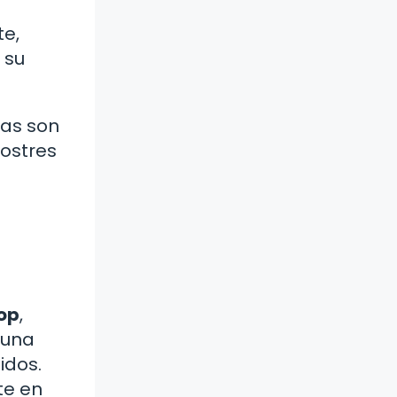
e
te,
 su
jas son
postres
op
,
 una
idos.
te en