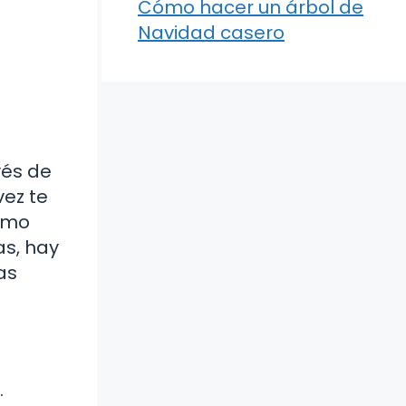
Cómo hacer un árbol de
Navidad casero
vés de
vez te
como
as, hay
as
.