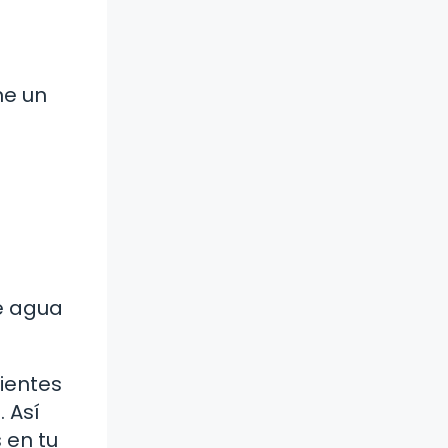
ne un
e agua
rientes
 Así
 en tu