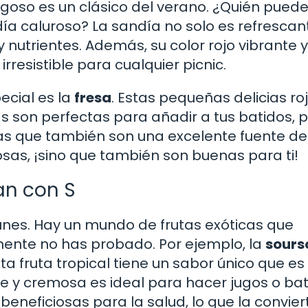
 jugoso es un clásico del verano. ¿Quién pued
día caluroso? La sandía no solo es refrescan
nutrientes. Además, su color rojo vibrante y
rresistible para cualquier picnic.
ecial es la
fresa
. Estas pequeñas delicias ro
as son perfectas para añadir a tus batidos, 
ías que también son una excelente fuente de
osas, ¡sino que también son buenas para ti!
an con S
unes. Hay un mundo de frutas exóticas que
ente no has probado. Por ejemplo, la
sours
fruta tropical tiene un sabor único que es
ve y cremosa es ideal para hacer jugos o bat
eneficiosas para la salud, lo que la convier