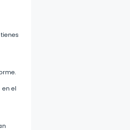
 tienes
forme.
 en el
gan