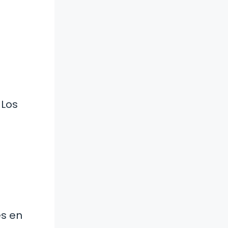
 Los
s en