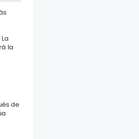
más
 La
rá la
ués de
úa