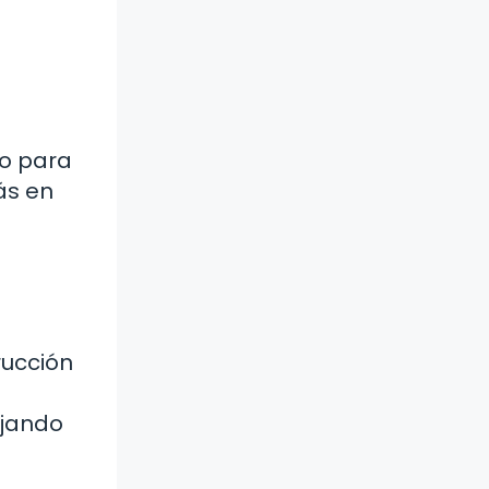
lo para
ás en
s
rucción
ejando