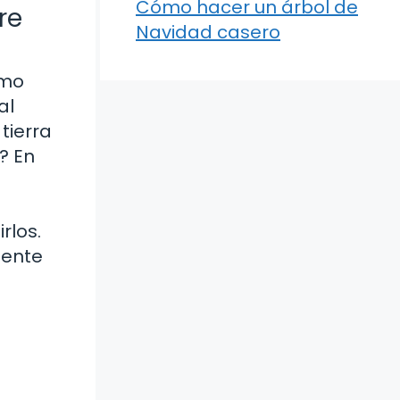
Cómo hacer un árbol de
re
Navidad casero
ómo
al
tierra
? En
rlos.
mente