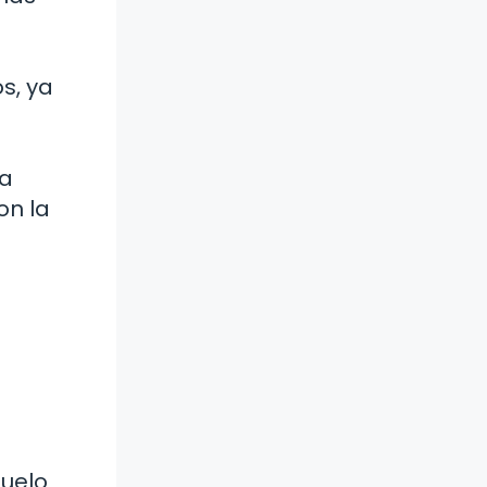
s, ya
La
on la
suelo