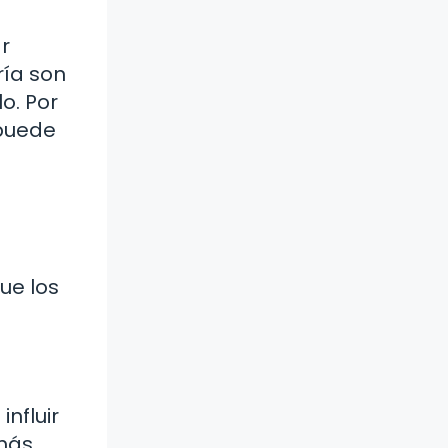
r
ría son
o. Por
 puede
ue los
nfluir
 más