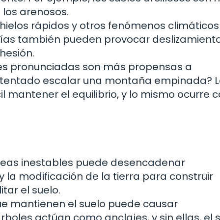
 los arenosos.
eshielos rápidos y otros fenómenos climáticos
quías también pueden provocar deslizamiento
ohesión.
es pronunciadas son más propensas a
 intentado escalar una montaña empinada? 
l mantener el equilibrio, y lo mismo ocurre c
áreas inestables puede desencadenar
 la modificación de la tierra para construir
tar el suelo.
ue mantienen el suelo puede causar
rboles actúan como anclajes, y sin ellas, el 