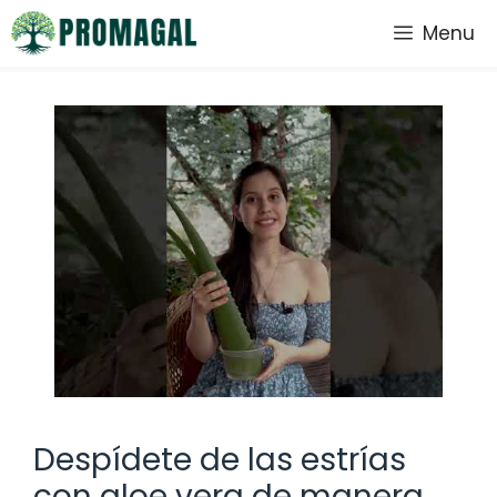
Saltar
Menu
al
contenido
Despídete de las estrías
con aloe vera de manera