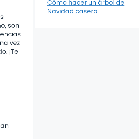
Cómo hacer un árbol de
Navidad casero
ás
no, son
rencias
una vez
o. ¡Te
lan