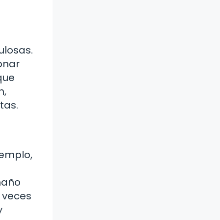
ulosas.
onar
que
n,
tas.
jemplo,
amaño
 veces
y