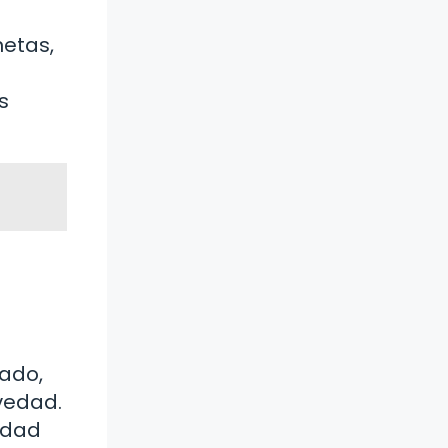
netas,
s
lado,
avedad.
edad