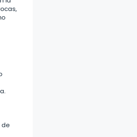
n la
rocas,
mo
o
a.
a de