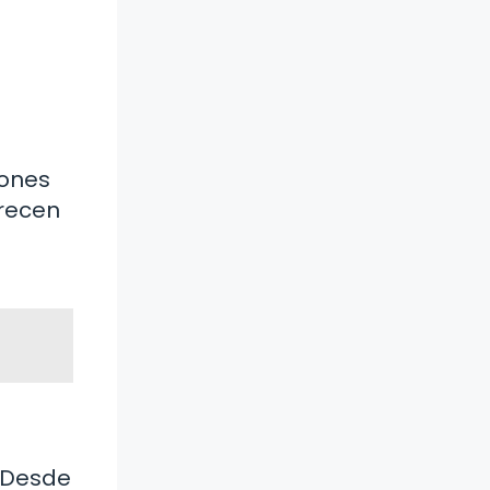
iones
arecen
. Desde