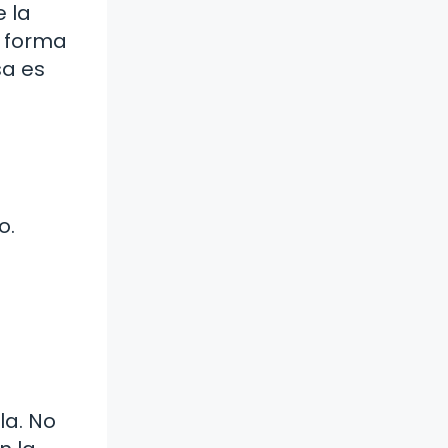
 la
n forma
sa es
o.
la. No