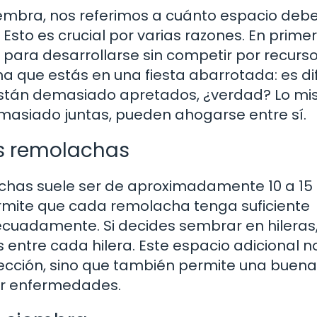
embra, nos referimos a cuánto espacio deb
to es crucial por varias razones. En primer
 para desarrollarse sin competir por recurs
na que estás en una fiesta abarrotada: es dif
os están demasiado apretados, ¿verdad? Lo m
masiado juntas, pueden ahogarse entre sí.
as remolachas
achas suele ser de aproximadamente 10 a 15
rmite que cada remolacha tenga suficiente
ecuadamente. Si decides sembrar en hileras
 entre cada hilera. Este espacio adicional n
colección, sino que también permite una buena
nir enfermedades.