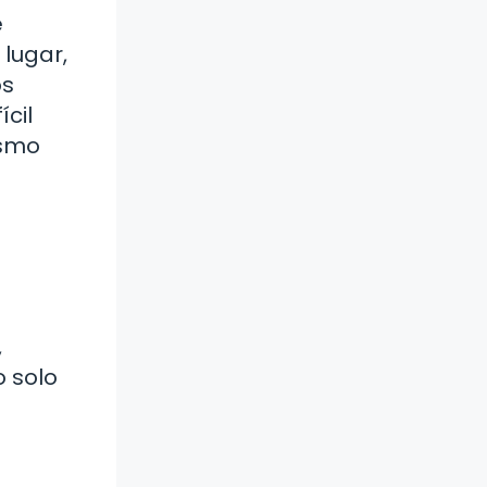
e
 lugar,
os
ícil
ismo
,
o solo