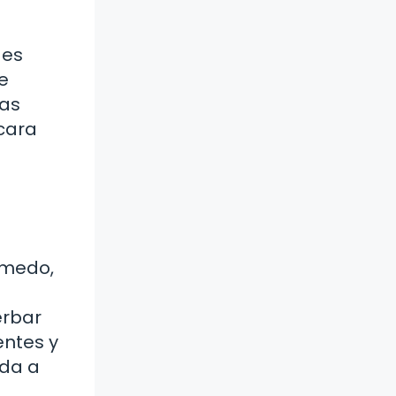
des
e
las
cara
úmedo,
erbar
entes y
uda a