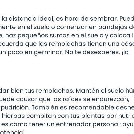
s la distancia ideal, es hora de sembrar. Pue
mente en el suelo o comenzar en bandejas d
e, haz pequeños surcos en el suelo y coloca 
Recuerda que las remolachas tienen una cás
un poco en germinar. No te desesperes, ¡la
dar bien tus remolachas. Mantén el suelo h
uede causar que las raíces se endurezcan,
 pudrición. También es recomendable desh
 hierbas compitan con tus plantas por nutri
 es como tener un entrenador personal: ay
otencial.