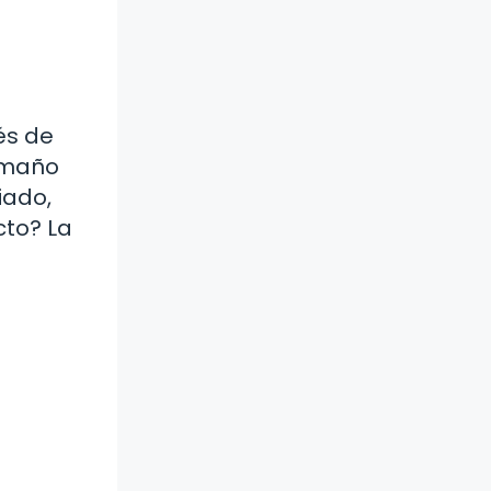
és de
tamaño
iado,
cto? La