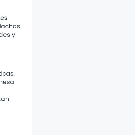
 es
olachas
des y
icas.
 mesa
a
tan