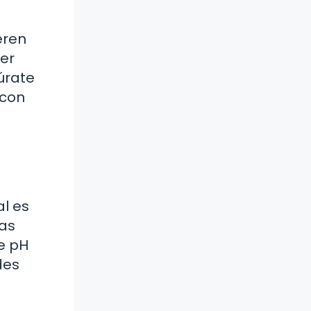
eren
ser
úrate
 con
al es
has
e pH
des