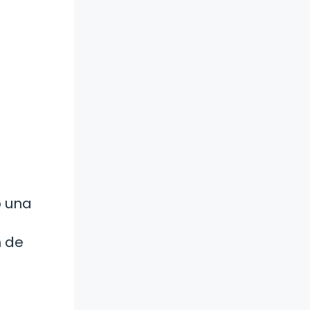
o una
s
n de