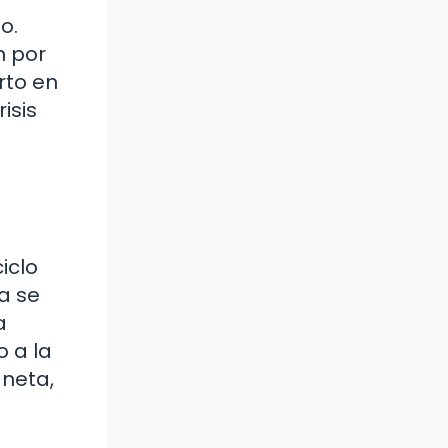
o.
n por
rto en
isis
iclo
ua se
a
o a la
aneta,