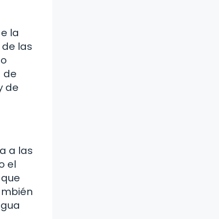
e la
 de las
mo
a de
y de
a a las
o el
 que
también
agua