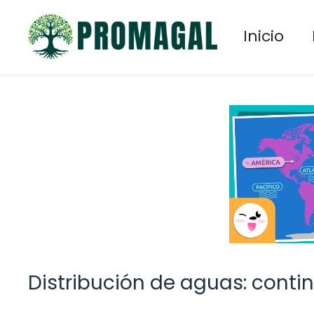
Saltar
al
Inicio
contenido
Distribución de aguas: conti