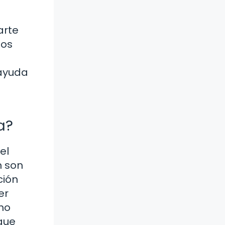
arte
nos
 ayuda
a?
el
n son
ción
er
mo
 que