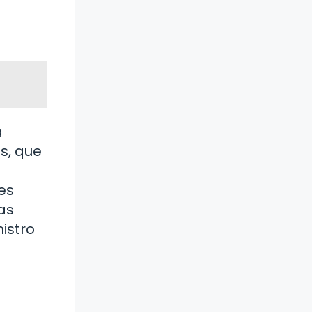
a
s, que
es
as
nistro