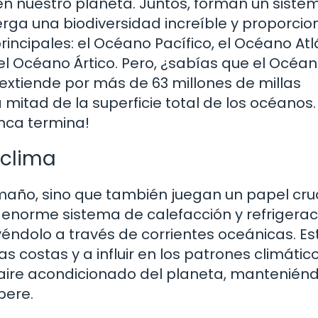
en nuestro planeta. Juntos, forman un siste
erga una biodiversidad increíble y proporcio
rincipales: el Océano Pacífico, el Océano Atl
 el Océano Ártico. Pero, ¿sabías que el Océa
extiende por más de 63 millones de millas
itad de la superficie total de los océanos. 
nca termina!
 clima
año, sino que también juegan un papel cruc
 enorme sistema de calefacción y refrigerac
uyéndolo a través de corrientes oceánicas. Es
 costas y a influir en los patrones climátic
aire acondicionado del planeta, manteniénd
pere.