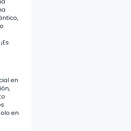
ma
na
ántico,
no
¡Es
ial en
ión,
to
os
olo en