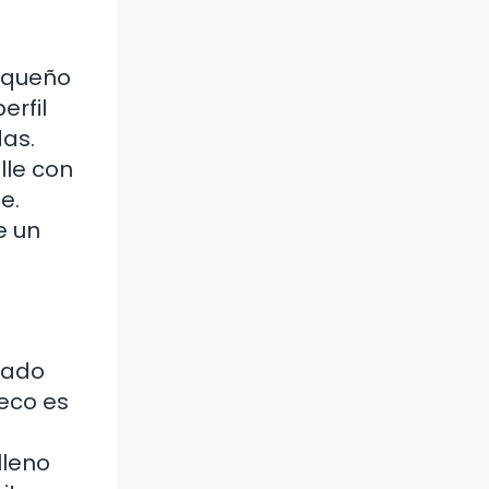
pequeño
erfil
das.
lle con
e.
e un
rado
seco es
l
lleno