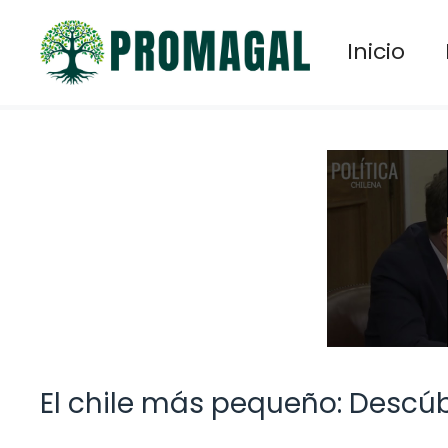
Saltar
al
Inicio
contenido
El chile más pequeño: Descúb