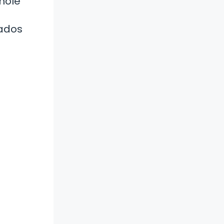
mole
cados