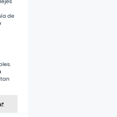
dejes
mía de
e
oles.
a
 tan
s?