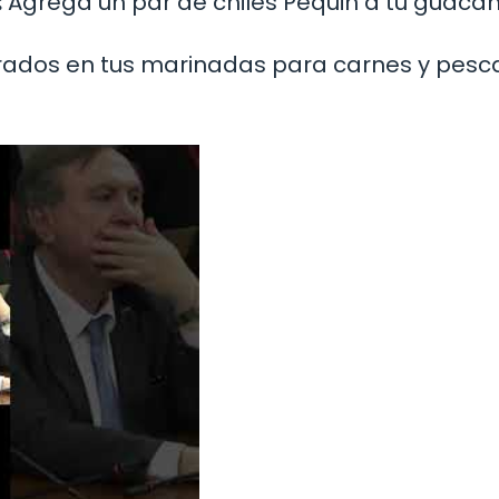
:
Agrega un par de chiles Pequin a tu guaca
turados en tus marinadas para carnes y pes