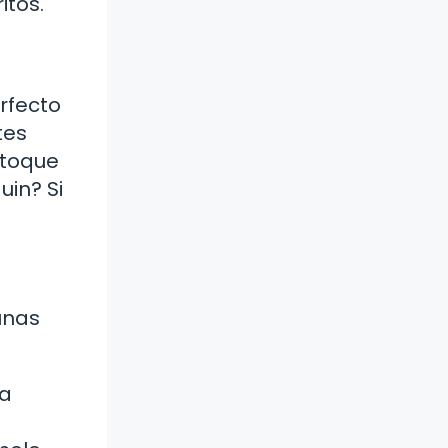
itos.
erfecto
tes
 toque
uin? Si
unas
na