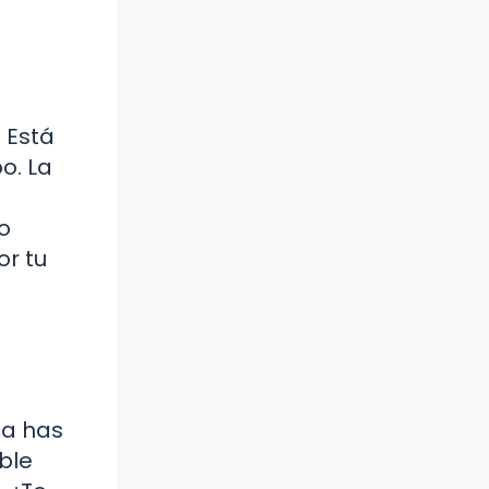
 Está
o. La
o
or tu
ca has
ble