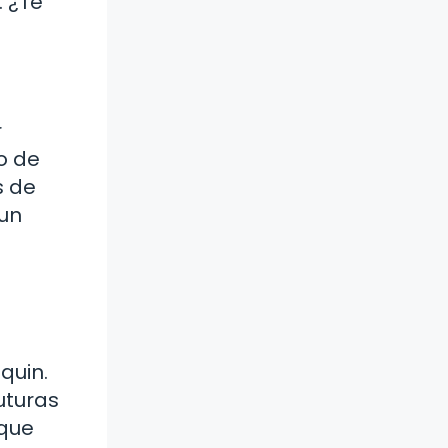
 ¿Te
r
go de
s de
un
quin.
uturas
 que