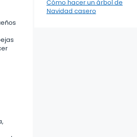
Cómo hacer un árbol de
Navidad casero
ueños
bejas
cer
a,