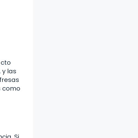
acto
 y las
fresas
Es como
cia. Si