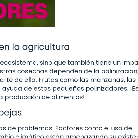
en la agricultura
el ecosistema, sino que también tiene un imp
estras cosechas dependen de la polinización,
rte de ella. Frutas como las manzanas, las 
la ayuda de estos pequeños polinizadores. ¡
la producción de alimentos!
bejas
as de problemas. Factores como el uso de
ambio climático están amenazando su existen