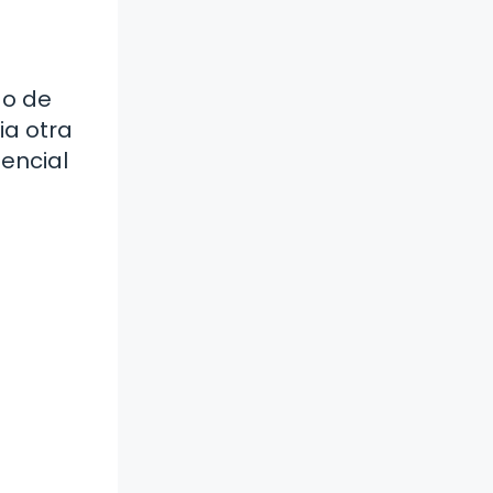
do de
ia otra
sencial