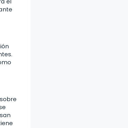
a el
tante
ción
ntes.
como
 sobre
se
asan
tiene