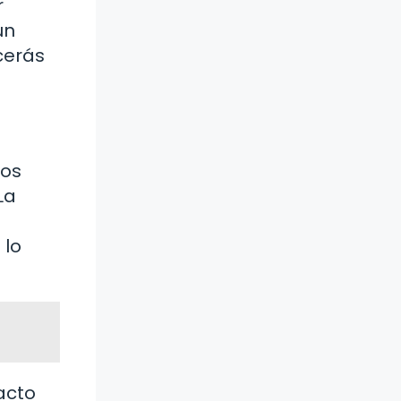
r
un
cerás
mos
La
 lo
acto