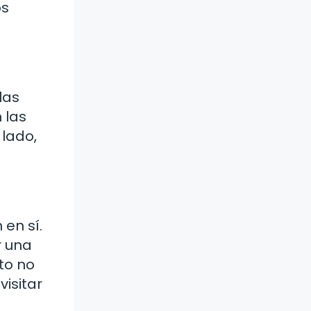
os
las
 las
 lado,
en sí.
r una
to no
visitar