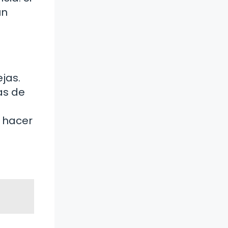
un
jas.
as de
s hacer