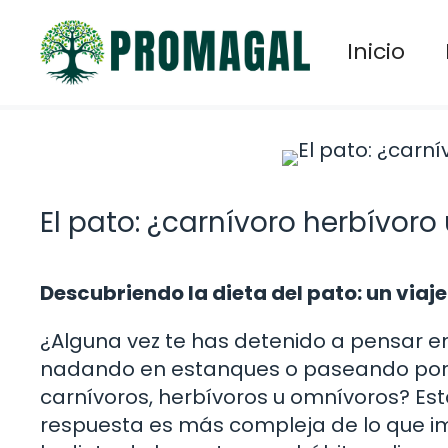
Saltar
al
Inicio
contenido
El pato: ¿carnívoro herbívor
Descubriendo la dieta del pato: un viaj
¿Alguna vez te has detenido a pensar 
nadando en estanques o paseando por p
carnívoros, herbívoros u omnívoros? Es
respuesta es más compleja de lo que ima