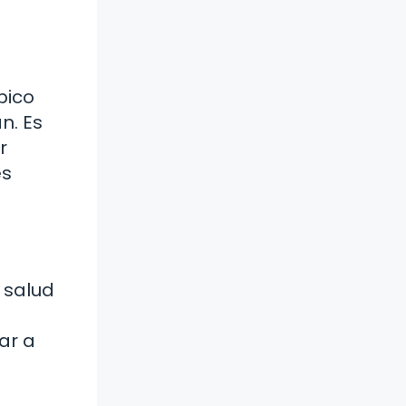
pico
n. Es
r
es
 salud
ar a