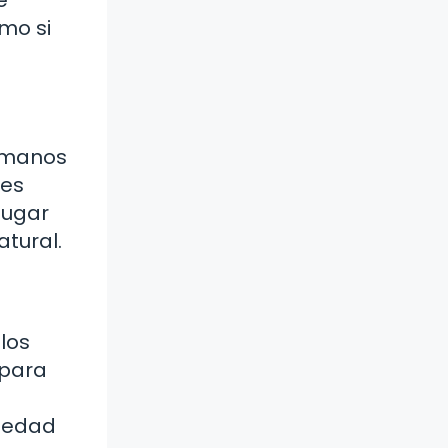
mo si
humanos
les
lugar
atural.
los
 para
riedad