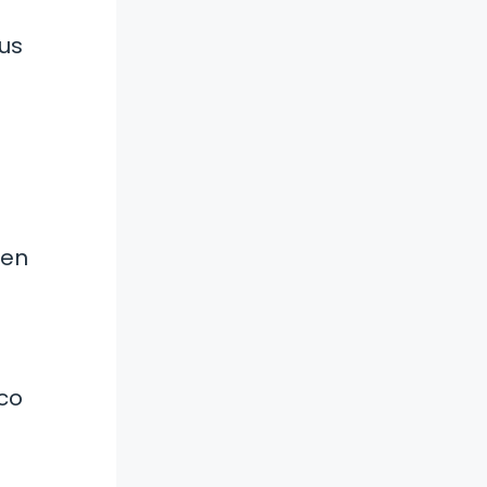
sus
 en
co