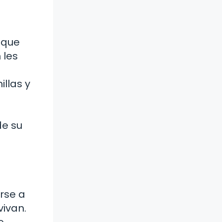
 que
 les
llas y
de su
rse a
vivan.
e