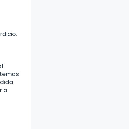
dicio.
al
istemas
rdida
r a