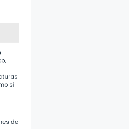
n
co,
cturas
mo si
ones de