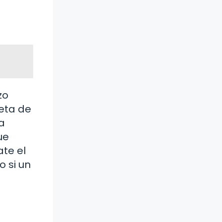
zo
leta de
 a
ue
ate el
 si un