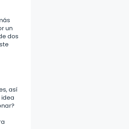
 más
or un
 de dos
ste
s, así
 idea
onar?
ra