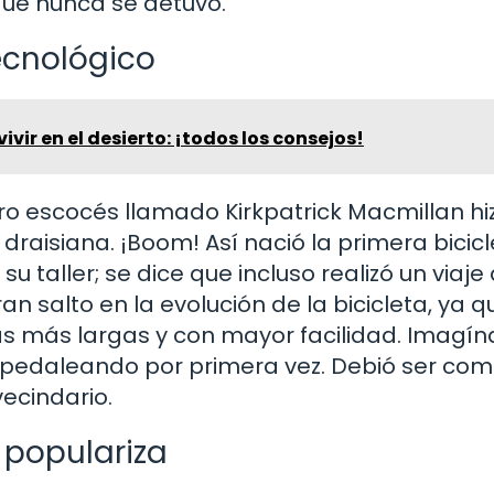
 que nunca se detuvo.
tecnológico
vir en el desierto: ¡todos los consejos!
ro escocés llamado Kirkpatrick Macmillan hi
 draisiana. ¡Boom! Así nació la primera bicic
 taller; se dice que incluso realizó un viaje
n salto en la evolución de la bicicleta, ya q
cias más largas y con mayor facilidad. Imagín
 pedaleando por primera vez. Debió ser como
vecindario.
 populariza