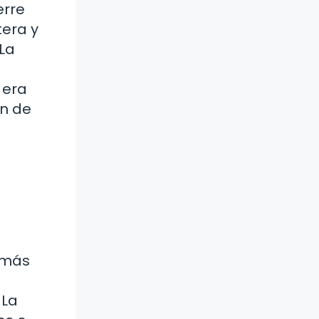
erre
tera y
 La
s
 era
ón de
 más
 La