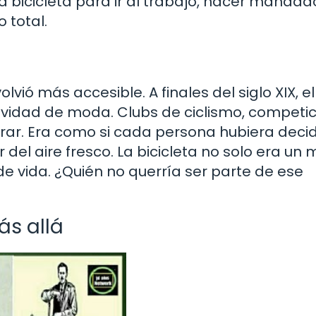
a bicicleta para ir al trabajo, hacer mandad
 total.
olvió más accesible. A finales del siglo XIX, el
tividad de moda. Clubs de ciclismo, competi
erar. Era como si cada persona hubiera deci
ar del aire fresco. La bicicleta no solo era un
e vida. ¿Quién no querría ser parte de ese
ás allá