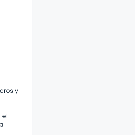
eros y
 el
va