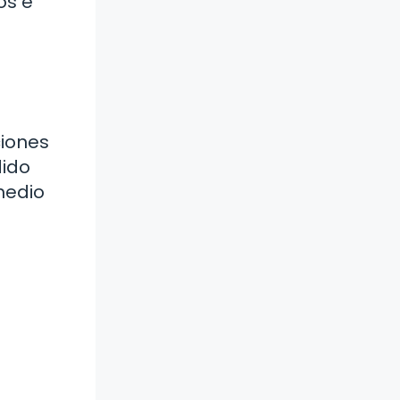
os e
ciones
dido
 medio