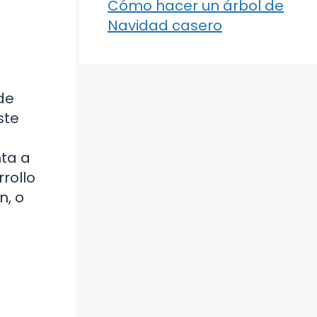
Cómo hacer un árbol de
Navidad casero
 de
ste
nta a
rollo
n, o