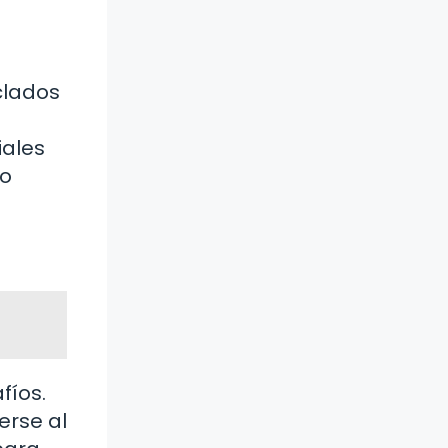
clados
iales
go
fíos.
erse al