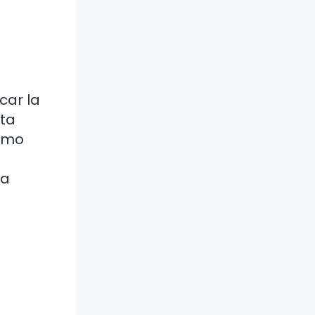
car la
ita
cómo
ra