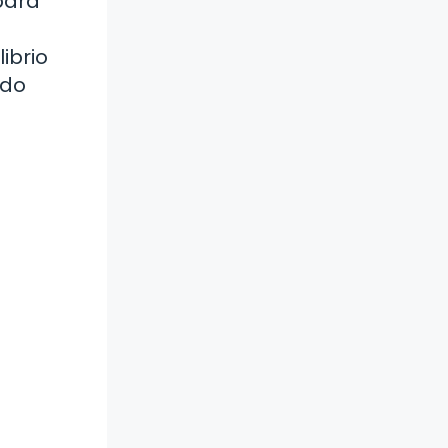
para
ibrio
ndo