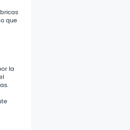
bricas
co que
o
or la
el
as.
nte