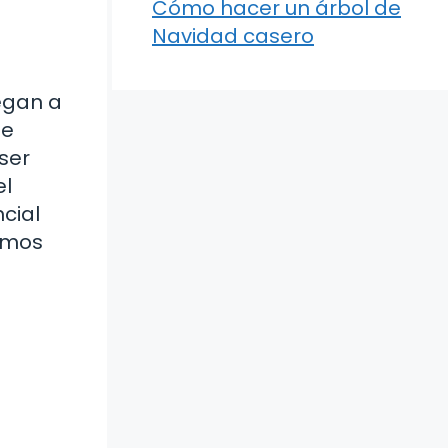
Cómo hacer un árbol de
Navidad casero
legan a
de
ser
el
cial
remos