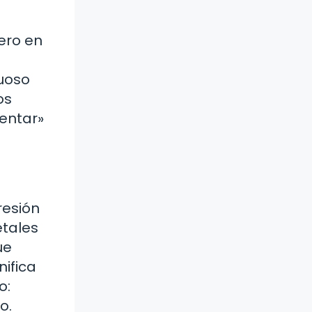
ero en
uoso
os
mentar»
resión
etales
ue
ifica
o:
o.