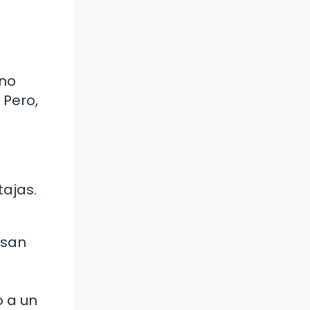
 no
 Pero,
tajas.
isan
n
o a un