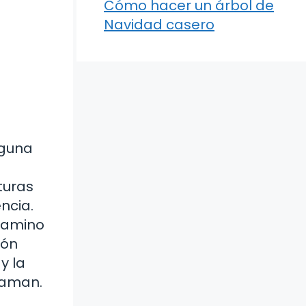
Cómo hacer un árbol de
Navidad casero
lguna
turas
encia.
 camino
ión
y la
 aman.