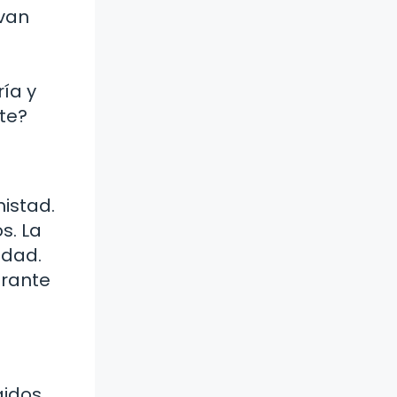
 van
ría y
rte?
istad.
s. La
idad.
brante
gidos