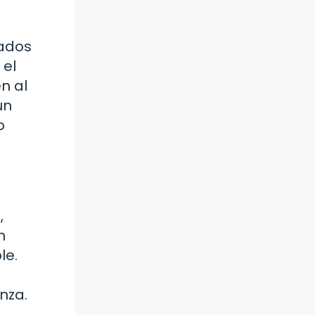
cados
 el
n al
un
o
,
n
le.
nza.