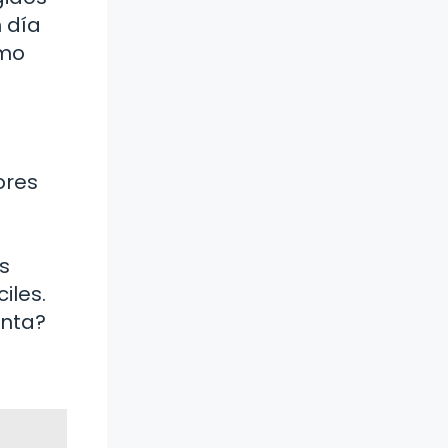
n día
ómo
ores
s
iles.
enta?