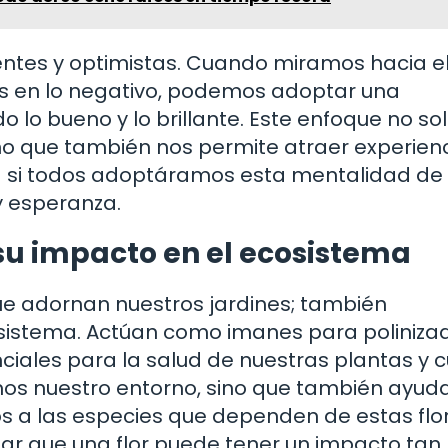
tentes y optimistas. Cuando miramos hacia e
os en lo negativo, podemos adoptar una
 lo bueno y lo brillante. Este enfoque no so
no que también nos permite atraer experien
ía si todos adoptáramos esta mentalidad de
y esperanza.
 su impacto en el ecosistema
que adornan nuestros jardines; también
sistema. Actúan como imanes para poliniza
ales para la salud de nuestras plantas y cu
cemos nuestro entorno, sino que también ayu
s a las especies que dependen de estas flo
sar que una flor puede tener un impacto tan