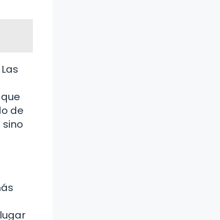
 Las
 que
do de
 sino
más
 lugar