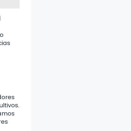
l
lo
cias
dores
ltivos.
damos
res