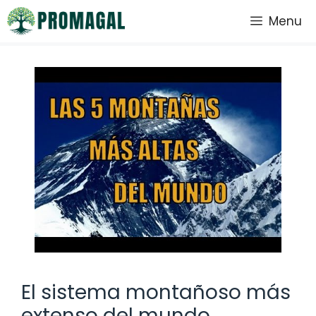
Saltar
Menu
al
contenido
El sistema montañoso más
extenso del mundo