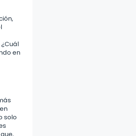
ción,
l
 ¿Cuál
endo en
 más
 en
o solo
es
 que,