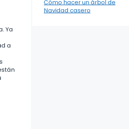
Cómo hacer un árbol de
Navidad casero
a. Ya
ad a
s
están
u