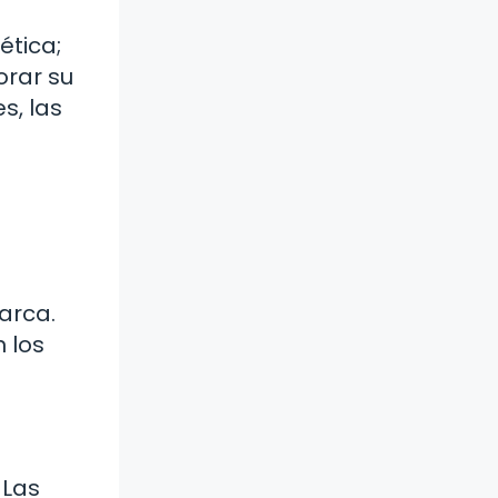
ética;
orar su
s, las
arca.
 los
 Las