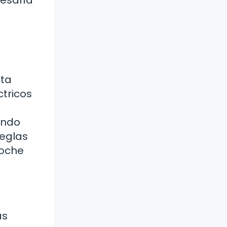
sta
tricos
ando
reglas
coche
as