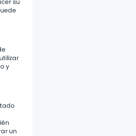
acer su
 puede
de
tilizar
o y
ntado
ién
ar un