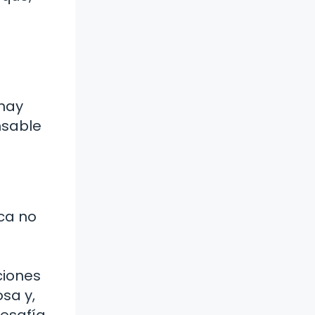
 hay
nsable
ca no
ciones
sa y,
desafía