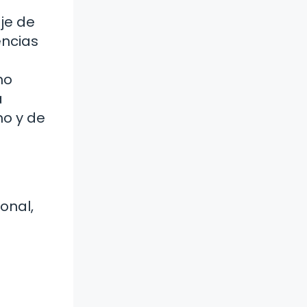
aje de
encias
mo
a
mo y de
onal,