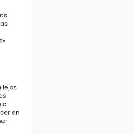
as.
las
s»
 lejos
os
elo
ecer en
nar