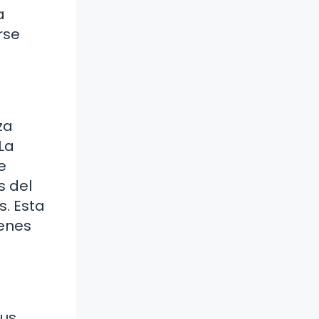
a
rse
za
La
e
s del
. Esta
ienes
tus