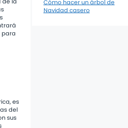
d de la
Cómo hacer un árbol de
as
Navidad casero
s
ntrará
r para
ica, es
yas del
on sus
s