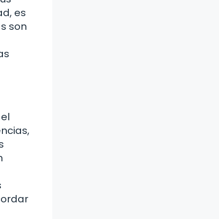
ad, es
as son
as
el
ncias,
s
n
s
cordar