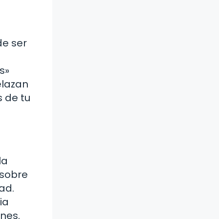
de ser
s»
elazan
 de tu
la
 sobre
ad.
ia
nes.