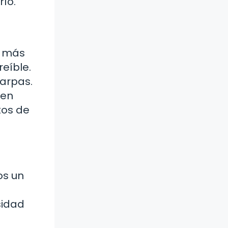
río.
o más
eíble.
arpas.
nen
tos de
os un
sidad