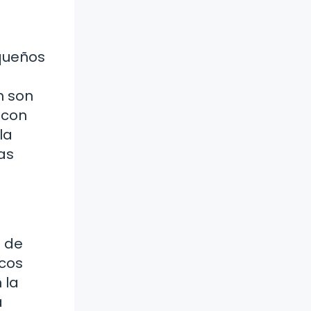
equeños
n son
 con
la
as
s de
icos
 la
a