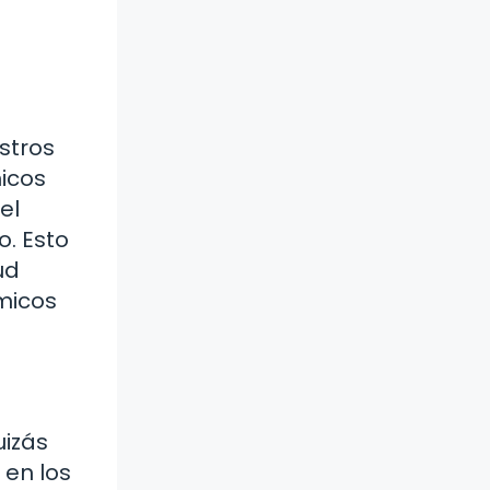
stros
micos
el
o. Esto
ud
micos
uizás
 en los