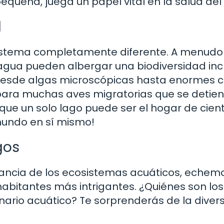
ueña, juega un papel vital en la salud del 
d
cosistema completamente diferente. A menud
 agua pueden albergar una biodiversidad incr
desde algas microscópicas hasta enormes c
 para muchas aves migratorias que se detie
que un solo lago puede ser el hogar de cien
mundo en sí mismo!
gos
ancia de los ecosistemas acuáticos, echem
abitantes más intrigantes. ¿Quiénes son los
ario acuático? Te sorprenderás de la diver