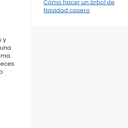
Cómo hacer un árbol de
Navidad casero
 y
 una
ema.
peces
o