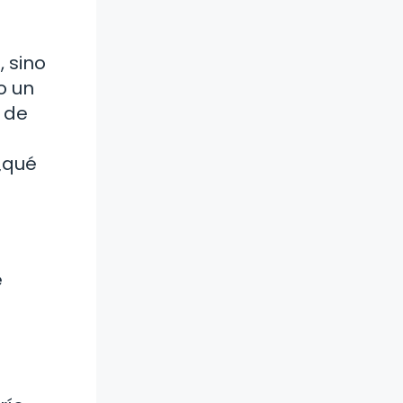
, sino
o un
n de
 ¿qué
e