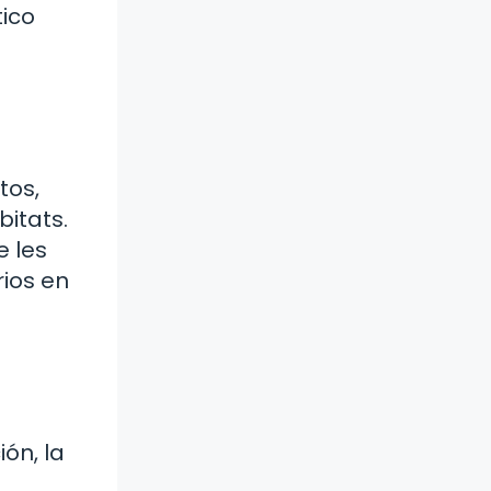
tico
s
tos,
bitats.
e les
ios en
l
ón, la