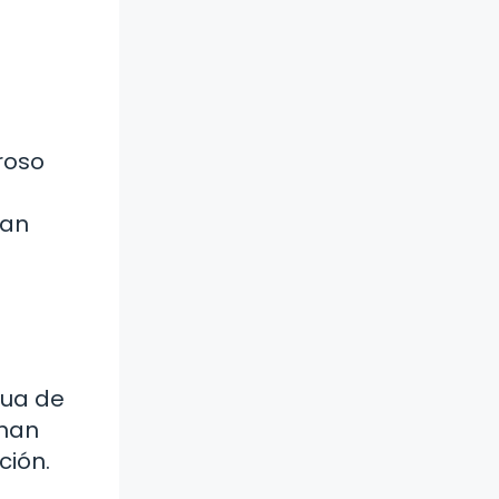
roso
can
gua de
inan
ción.