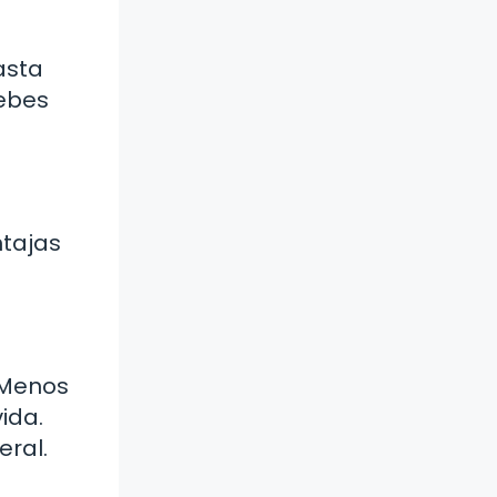
asta
ebes
ntajas
. Menos
ida.
eral.