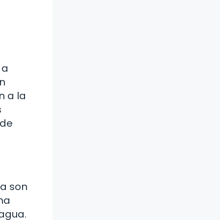
 a
an
 a la
s
 de
sa son
na
 agua.