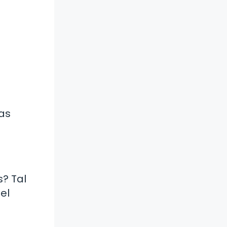
bas
? Tal
el