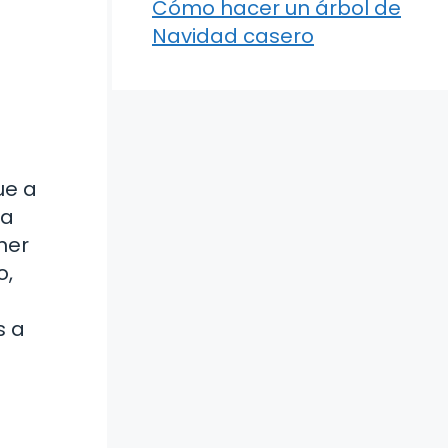
Cómo hacer un árbol de
Navidad casero
ue a
ra
ner
o,
s a